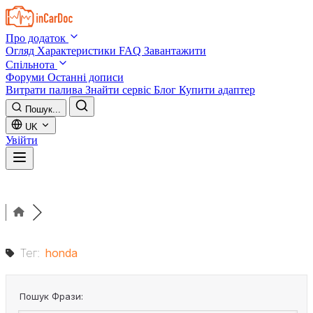
Skip to main content
Про додаток
Огляд
Характеристики
FAQ
Завантажити
Спільнота
Форуми
Останні дописи
Витрати палива
Знайти сервіс
Блог
Купити адаптер
Пошук...
UK
Увійти
Тег:
honda
Пошук Фрази: