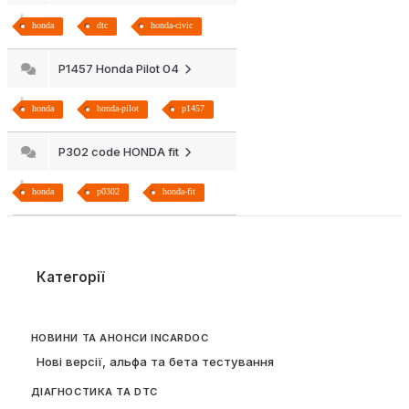
honda
dtc
honda-civic
P1457 Honda Pilot 04
honda
honda-pilot
p1457
P302 code HONDA fit
honda
p0302
honda-fit
Категорії
НОВИНИ ТА АНОНСИ INCARDOC
Нові версії, альфа та бета тестування
ДІАГНОСТИКА ТА DTC