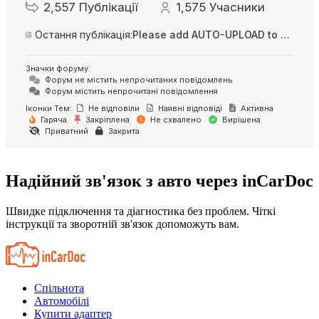
2,557
Публікації
1,575
Учасники
Остання публікація:
Please add AUTO-UPLOAD to server option + 2FA/MFA
Значки форуму:
Форум не містить непрочитаних повідомлень
Форум містить непрочитані повідомлення
Іконки Тем:
Не відповіли
Наявні відповіді
Активна
Гаряча
Закріплена
Не схвалено
Вирішена
Приватний
Закрита
Надійний зв'язок з авто через inCarDoc
Швидке підключення та діагностика без проблем. Чіткі
інструкції та зворотній зв'язок допоможуть вам.
Спільнота
Автомобілі
Купити адаптер