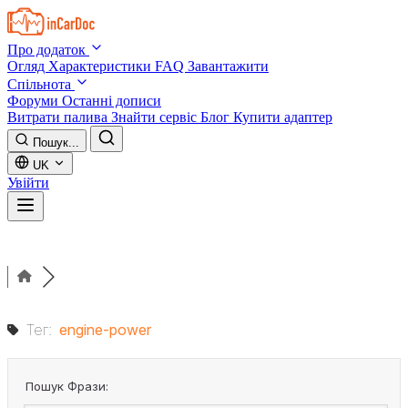
Skip to main content
Про додаток
Огляд
Характеристики
FAQ
Завантажити
Спільнота
Форуми
Останні дописи
Витрати палива
Знайти сервіс
Блог
Купити адаптер
Пошук...
UK
Увійти
Тег:
engine-power
Пошук Фрази: