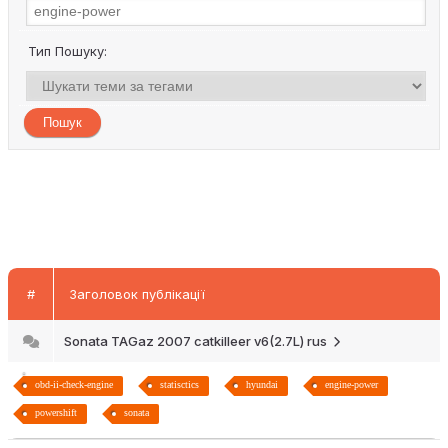
Тип Пошуку:
#
Заголовок публікації
Sonata TAGaz 2007 catkilleer v6(2.7L) rus
obd-ii-check-engine
statisctics
hyundai
engine-power
powershift
sonata