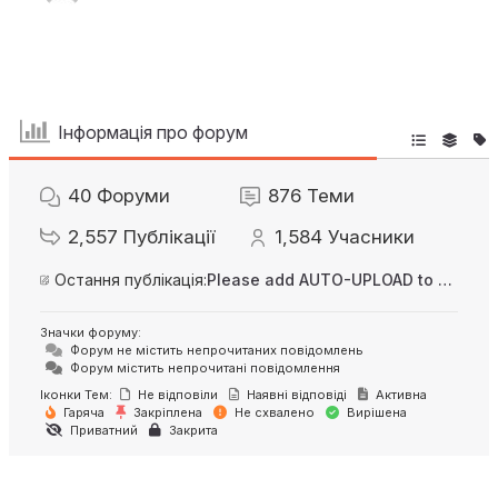
Інформація про форум
40
Форуми
876
Теми
2,557
Публікації
1,584
Учасники
Остання публікація:
Please add AUTO-UPLOAD to server option + 2FA/MFA
Значки форуму:
Форум не містить непрочитаних повідомлень
Форум містить непрочитані повідомлення
Іконки Тем:
Не відповіли
Наявні відповіді
Активна
Гаряча
Закріплена
Не схвалено
Вирішена
Приватний
Закрита