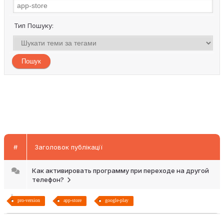
Тип Пошуку:
#
Заголовок публікації
Как активировать программу при переходе на другой
телефон?
pro-version
app-store
google-play