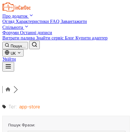
Skip to main content
Про додаток
Огляд
Характеристики
FAQ
Завантажити
Спільнота
Форуми
Останні дописи
Витрати палива
Знайти сервіс
Блог
Купити адаптер
Пошук...
UK
Увійти
Тег:
app-store
Пошук Фрази: