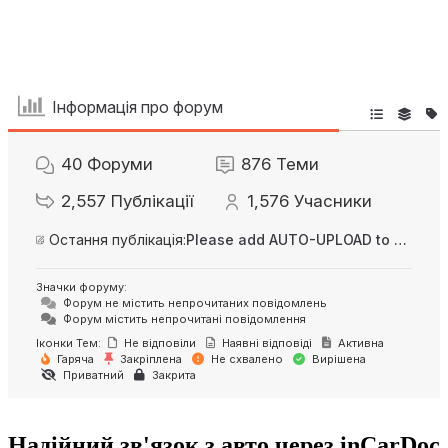
Інформація про форум
40
Форуми
876
Теми
2,557
Публікації
1,576
Учасники
Остання публікація:
Please add AUTO-UPLOAD to server option + 2FA/MFA
Значки форуму:
Форум не містить непрочитаних повідомлень
Форум містить непрочитані повідомлення
Іконки Тем:
Не відповіли
Наявні відповіді
Активна
Гаряча
Закріплена
Не схвалено
Вирішена
Приватний
Закрита
Надійний зв'язок з авто через inCarDoc