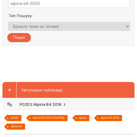
Тип Пошуку:
#
Заголовок публікації
P02D3 Alpina B4 2016
p02d3
alpina-b4-2016-6.0(410hp
alpina
alpina-b4-2016
alpina-b4