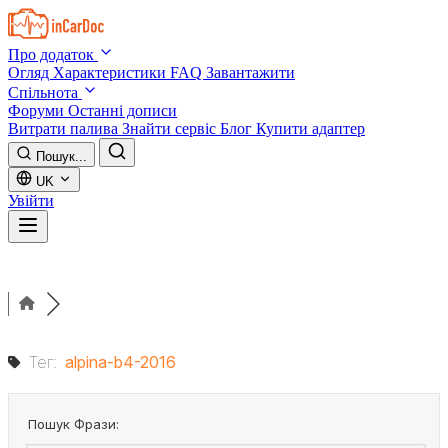
Skip to main content
Про додаток
Огляд
Характеристики
FAQ
Завантажити
Спільнота
Форуми
Останні дописи
Витрати палива
Знайти сервіс
Блог
Купити адаптер
Пошук...
UK
Увійти
Тег:
alpina-b4-2016
Пошук Фрази: