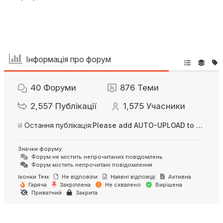
Інформація про форум
40
Форуми
876
Теми
2,557
Публікації
1,575
Учасники
Остання публікація:
Please add AUTO-UPLOAD to server option + 2FA/MFA
Значки форуму:
Форум не містить непрочитаних повідомлень
Форум містить непрочитані повідомлення
Іконки Тем:
Не відповіли
Наявні відповіді
Активна
Гаряча
Закріплена
Не схвалено
Вирішена
Приватний
Закрита