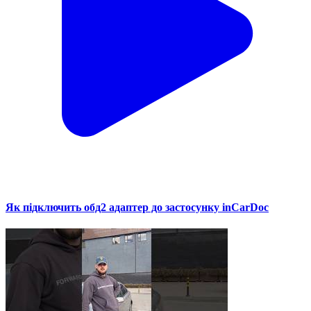
Як підключить обд2 адаптер до застосунку inCarDoc