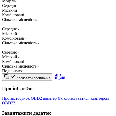
Модель
Середнє
Міський
Комбіновані
Сільська місцевість
-
Середнє
-
Міський
-
Комбіновані
-
Сільська місцевість
-
-
Середнє
-
Міський
-
Комбіновані
-
Сільська місцевість
-
Поділитися
Копіювати посилання
Про inCarDoc
Про застосунок
OBD2 адаптер
Як користуватися адаптером
OBD2?
Завантажити додаток