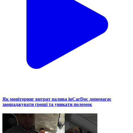
Як моніторинг витрат палива inCarDoc допомагає
заощаджувати гроші та уникати поломок