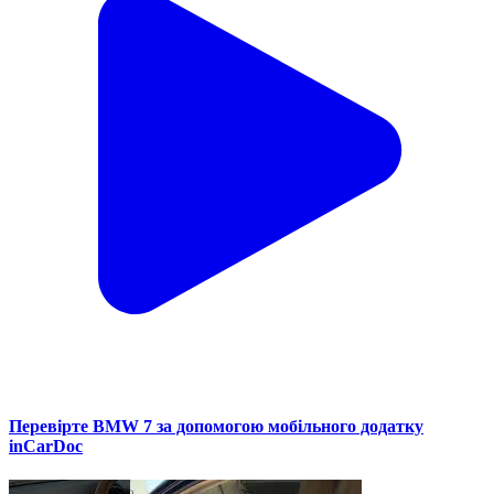
Перевірте BMW 7 за допомогою мобільного додатку
inCarDoc