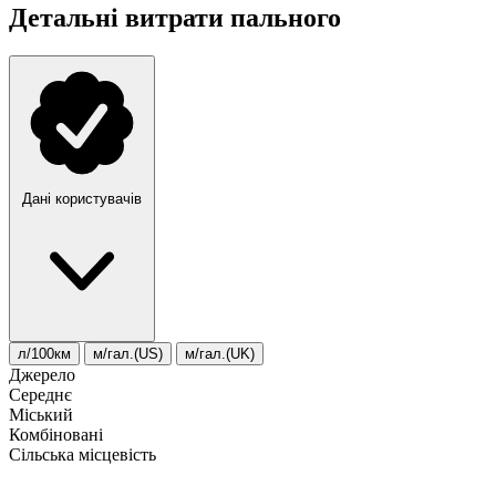
Детальні витрати пального
Дані користувачів
л/100км
м/гал.(US)
м/гал.(UK)
Джерело
Середнє
Міський
Комбіновані
Сільська місцевість