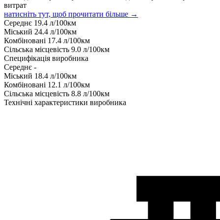
витрат
натисніть тут, щоб прочитати більше →
Середнє
19.4
л/100км
Міський
24.4
л/100км
Комбіновані
17.4
л/100км
Сільська місцевість
9.0
л/100км
Специфікація виробника
Середнє
-
Міський
18.4
л/100км
Комбіновані
12.1
л/100км
Сільська місцевість
8.8
л/100км
Технічні характеристики виробника