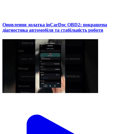
Оновлення додатка inCarDoc OBD2: покращена
діагностика автомобіля та стабільність роботи