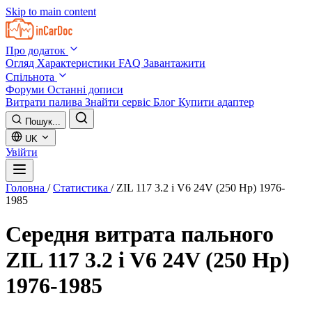
Skip to main content
Про додаток
Огляд
Характеристики
FAQ
Завантажити
Спільнота
Форуми
Останні дописи
Витрати палива
Знайти сервіс
Блог
Купити адаптер
Пошук...
UK
Увійти
Головна
/
Статистика
/
ZIL 117 3.2 i V6 24V (250 Hp) 1976-
1985
Середня витрата пального
ZIL 117 3.2 i V6 24V (250 Hp)
1976-1985