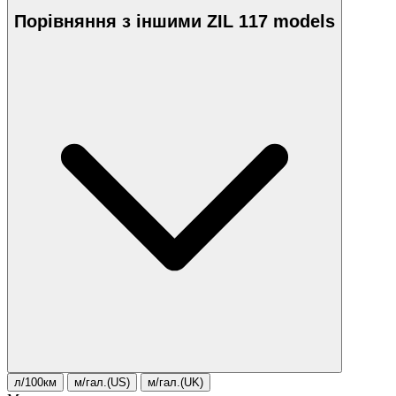
Порівняння з іншими ZIL 117 models
л/100км
м/гал.(US)
м/гал.(UK)