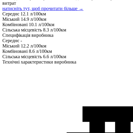
витрат
натисніть тут, щоб прочитати більше →
Середнє
12.1
л/100км
Міський
14.9
л/100км
Комбіновані
10.1
л/100км
Сільська місцевість
8.3
л/100км
Специфікація виробника
Середнє
-
Міський
12.2
л/100км
Комбіновані
8.6
л/100км
Сільська місцевість
6.6
л/100км
Технічні характеристики виробника