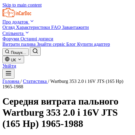
Skip to main content
Про додаток
Огляд
Характеристики
FAQ
Завантажити
Спільнота
Форуми
Останні дописи
Витрати палива
Знайти сервіс
Блог
Купити адаптер
Пошук...
UK
Увійти
Головна
/
Статистика
/
Wartburg 353 2.0 i 16V JTS (165 Hp)
1965-1988
Середня витрата пального
Wartburg 353 2.0 i 16V JTS
(165 Hp) 1965-1988