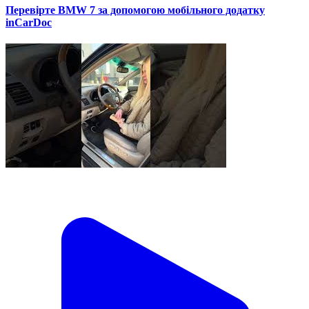
Перевірте BMW 7 за допомогою мобільного додатку
inCarDoc