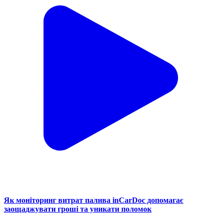
Як моніторинг витрат палива inCarDoc допомагає
заощаджувати гроші та уникати поломок