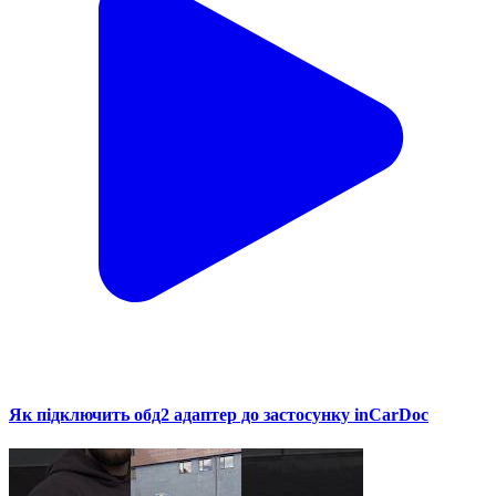
Як підключить обд2 адаптер до застосунку inCarDoc