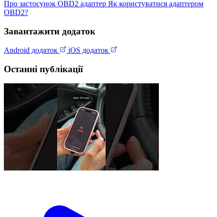
Про застосунок
OBD2 адаптер
Як користуватися адаптером
OBD2?
Завантажити додаток
Android додаток
iOS додаток
Останні публікації