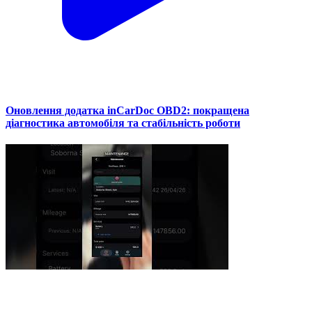
Оновлення додатка inCarDoc OBD2: покращена
діагностика автомобіля та стабільність роботи