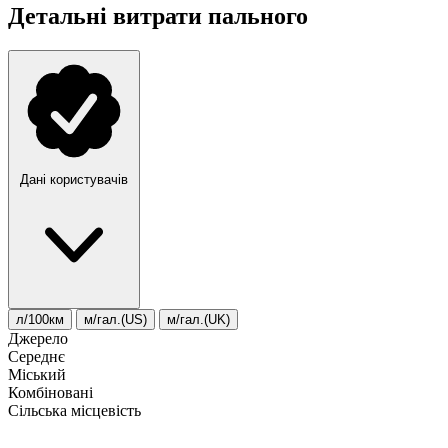
Детальні витрати пального
Дані користувачів
л/100км
м/гал.(US)
м/гал.(UK)
Джерело
Середнє
Міський
Комбіновані
Сільська місцевість