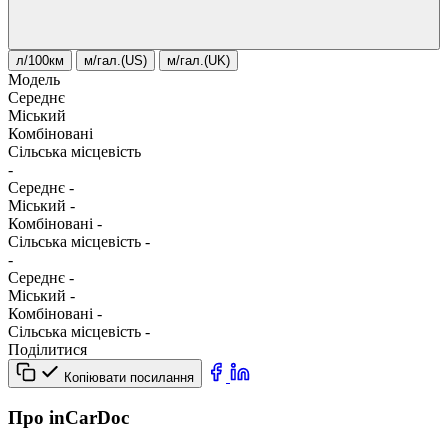
л/100км
м/гал.(US)
м/гал.(UK)
Модель
Середнє
Міський
Комбіновані
Сільська місцевість
-
Середнє
-
Міський
-
Комбіновані
-
Сільська місцевість
-
-
Середнє
-
Міський
-
Комбіновані
-
Сільська місцевість
-
Поділитися
Копіювати посилання
Про inCarDoc