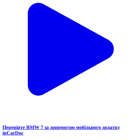
Перевірте BMW 7 за допомогою мобільного додатку
inCarDoc