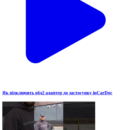
Як підключить обд2 адаптер до застосунку inCarDoc