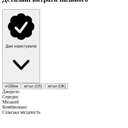
Дані користувачів
л/100км
м/гал.(US)
м/гал.(UK)
Джерело
Середнє
Міський
Комбіновані
Сільська місцевість