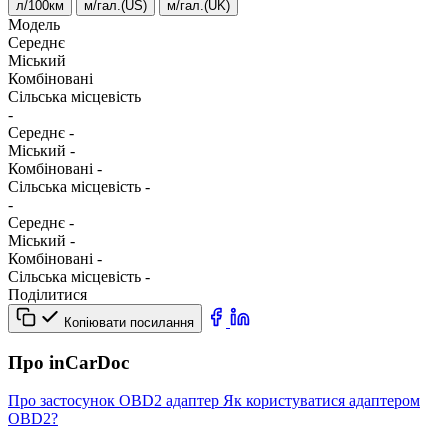
л/100км
м/гал.(US)
м/гал.(UK)
Модель
Середнє
Міський
Комбіновані
Сільська місцевість
-
Середнє
-
Міський
-
Комбіновані
-
Сільська місцевість
-
-
Середнє
-
Міський
-
Комбіновані
-
Сільська місцевість
-
Поділитися
Копіювати посилання
Про inCarDoc
Про застосунок
OBD2 адаптер
Як користуватися адаптером
OBD2?