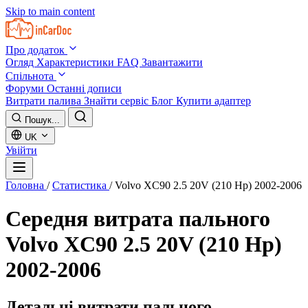
Skip to main content
Про додаток
Огляд
Характеристики
FAQ
Завантажити
Спільнота
Форуми
Останні дописи
Витрати палива
Знайти сервіс
Блог
Купити адаптер
Пошук...
UK
Увійти
Головна
/
Статистика
/
Volvo XC90 2.5 20V (210 Hp) 2002-2006
Середня витрата пального
Volvo XC90 2.5 20V (210 Hp)
2002-2006
Детальні витрати пального