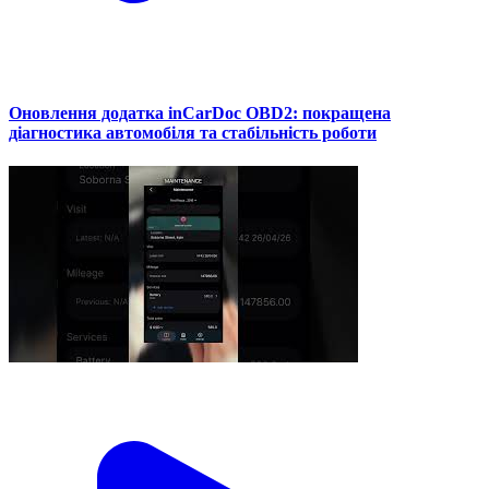
Оновлення додатка inCarDoc OBD2: покращена
діагностика автомобіля та стабільність роботи