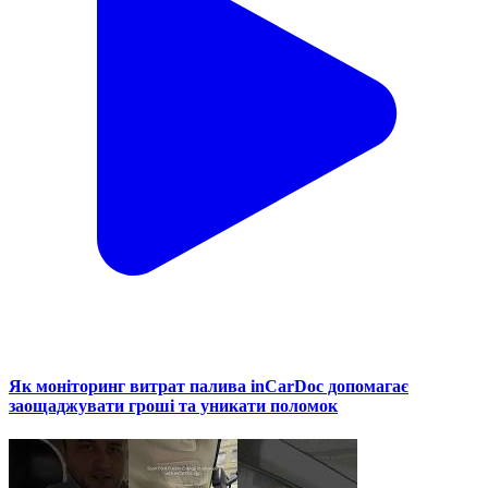
Як моніторинг витрат палива inCarDoc допомагає
заощаджувати гроші та уникати поломок