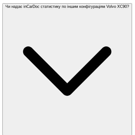
Чи надає inCarDoc статистику по іншим конфігураціям Volvo XC90?