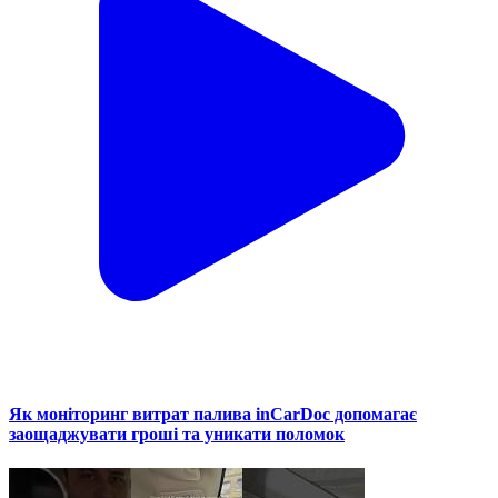
Як моніторинг витрат палива inCarDoc допомагає
заощаджувати гроші та уникати поломок