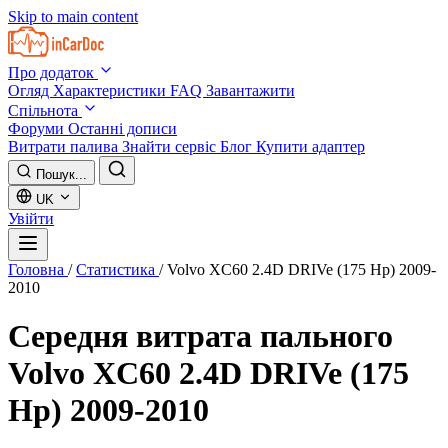
Skip to main content
Про додаток
Огляд
Характеристики
FAQ
Завантажити
Спільнота
Форуми
Останні дописи
Витрати палива
Знайти сервіс
Блог
Купити адаптер
Пошук...
UK
Увійти
Головна
/
Статистика
/
Volvo XC60 2.4D DRIVe (175 Hp) 2009-
2010
Середня витрата пального
Volvo XC60 2.4D DRIVe (175
Hp) 2009-2010