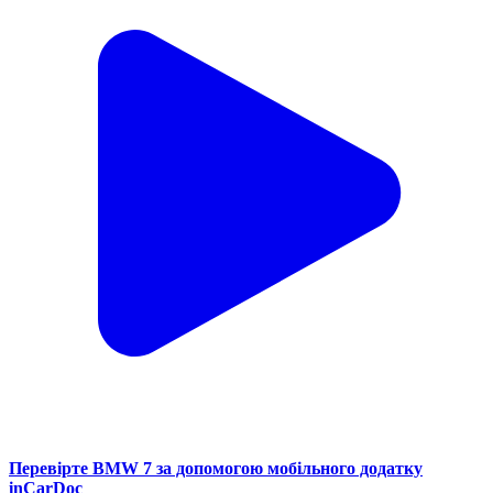
Перевірте BMW 7 за допомогою мобільного додатку
inCarDoc