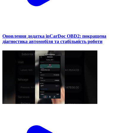
Оновлення додатка inCarDoc OBD2: покращена
діагностика автомобіля та стабільність роботи