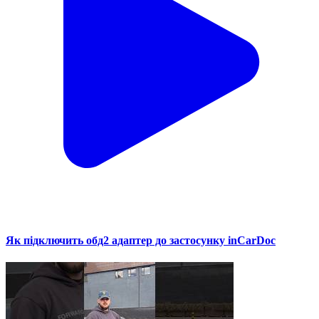
Як підключить обд2 адаптер до застосунку inCarDoc