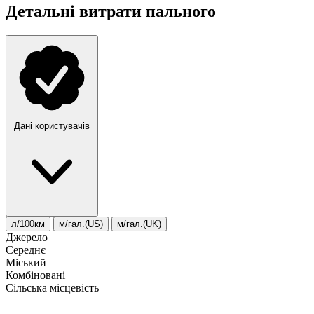
Детальні витрати пального
Дані користувачів
л/100км
м/гал.(US)
м/гал.(UK)
Джерело
Середнє
Міський
Комбіновані
Сільська місцевість