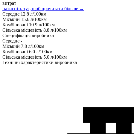
витрат
натисніть тут, щоб прочитати більше →
Середнє
12.8
л/100км
Міський
15.6
л/100км
Комбіновані
10.9
л/100км
Сільська місцевість
8.8
л/100км
Специфікація виробника
Середнє
-
Міський
7.8
л/100км
Комбіновані
6.0
л/100км
Сільська місцевість
5.0
л/100км
Технічні характеристики виробника