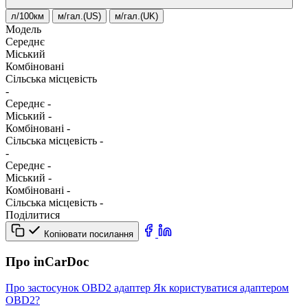
л/100км
м/гал.(US)
м/гал.(UK)
Модель
Середнє
Міський
Комбіновані
Сільська місцевість
-
Середнє
-
Міський
-
Комбіновані
-
Сільська місцевість
-
-
Середнє
-
Міський
-
Комбіновані
-
Сільська місцевість
-
Поділитися
Копіювати посилання
Про inCarDoc
Про застосунок
OBD2 адаптер
Як користуватися адаптером
OBD2?