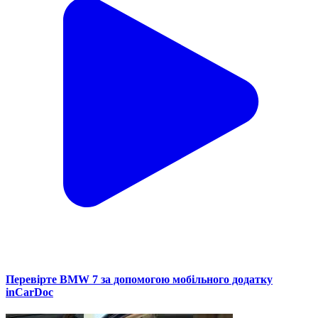
Перевірте BMW 7 за допомогою мобільного додатку
inCarDoc