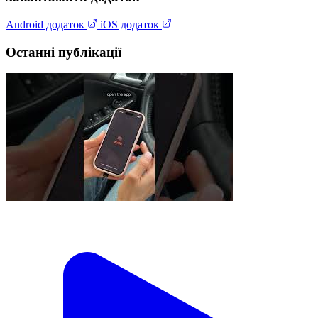
Android додаток
iOS додаток
Останні публікації