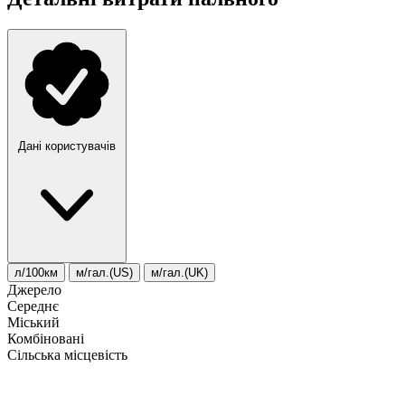
Дані користувачів
л/100км
м/гал.(US)
м/гал.(UK)
Джерело
Середнє
Міський
Комбіновані
Сільська місцевість