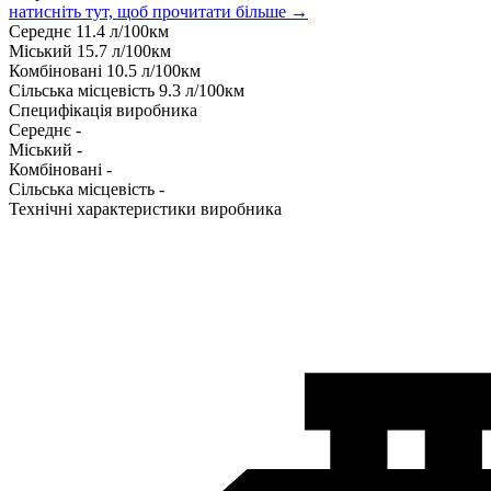
натисніть тут, щоб прочитати більше →
Середнє
11.4
л/100км
Міський
15.7
л/100км
Комбіновані
10.5
л/100км
Сільська місцевість
9.3
л/100км
Специфікація виробника
Середнє
-
Міський
-
Комбіновані
-
Сільська місцевість
-
Технічні характеристики виробника