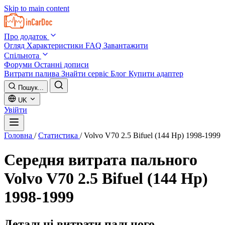
Skip to main content
Про додаток
Огляд
Характеристики
FAQ
Завантажити
Спільнота
Форуми
Останні дописи
Витрати палива
Знайти сервіс
Блог
Купити адаптер
Пошук...
UK
Увійти
Головна
/
Статистика
/
Volvo V70 2.5 Bifuel (144 Hp) 1998-1999
Середня витрата пального
Volvo V70 2.5 Bifuel (144 Hp)
1998-1999
Детальні витрати пального