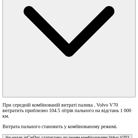
При середній комбінованій витраті палива
, Volvo V70
витратить приблизно 104.5 літрів пального на відстань 1 000
км.
Витрата пального становить
у комбінованому режимі.
Чи надає inCarDoc статистику по іншим конфігураціям Volvo V70?