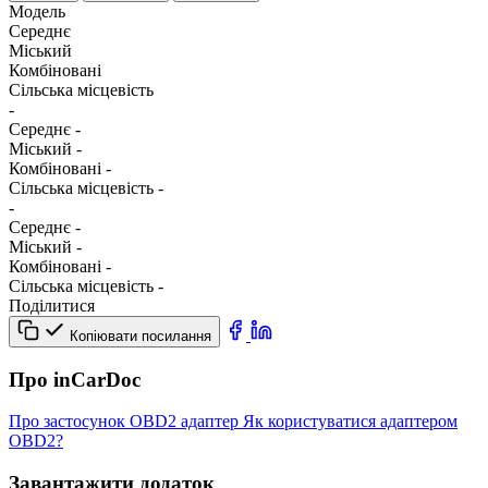
Модель
Середнє
Міський
Комбіновані
Сільська місцевість
-
Середнє
-
Міський
-
Комбіновані
-
Сільська місцевість
-
-
Середнє
-
Міський
-
Комбіновані
-
Сільська місцевість
-
Поділитися
Копіювати посилання
Про inCarDoc
Про застосунок
OBD2 адаптер
Як користуватися адаптером
OBD2?
Завантажити додаток