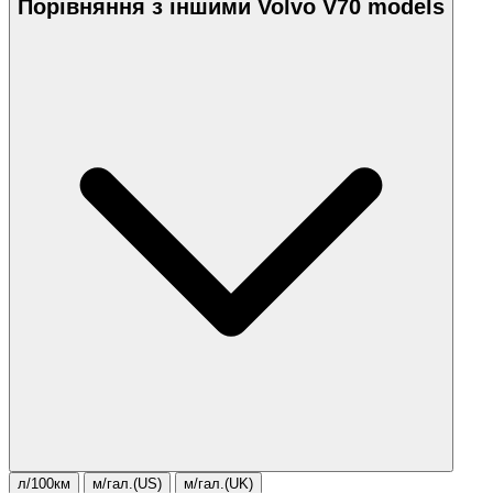
Порівняння з іншими Volvo V70 models
л/100км
м/гал.(US)
м/гал.(UK)