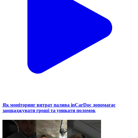
Як моніторинг витрат палива inCarDoc допомагає
заощаджувати гроші та уникати поломок