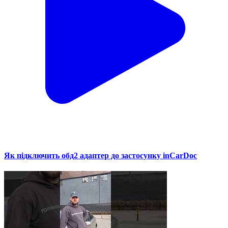
Як підключить обд2 адаптер до застосунку inCarDoc