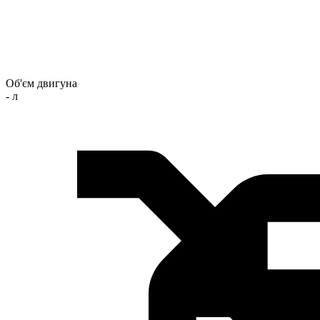
Об'єм двигуна
- л