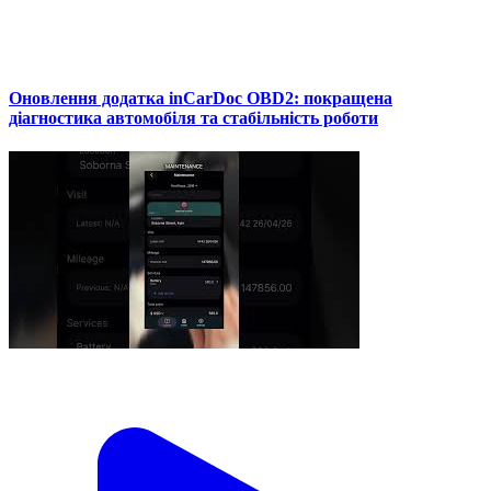
Оновлення додатка inCarDoc OBD2: покращена
діагностика автомобіля та стабільність роботи