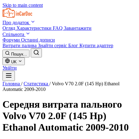
Skip to main content
Про додаток
Огляд
Характеристики
FAQ
Завантажити
Спільнота
Форуми
Останні дописи
Витрати палива
Знайти сервіс
Блог
Купити адаптер
Пошук...
UK
Увійти
Головна
/
Статистика
/
Volvo V70 2.0F (145 Hp) Ethanol
Automatic 2009-2010
Середня витрата пального
Volvo V70 2.0F (145 Hp)
Ethanol Automatic 2009-2010