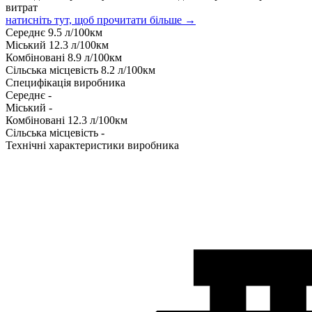
витрат
натисніть тут, щоб прочитати більше →
Середнє
9.5
л/100км
Міський
12.3
л/100км
Комбіновані
8.9
л/100км
Сільська місцевість
8.2
л/100км
Специфікація виробника
Середнє
-
Міський
-
Комбіновані
12.3
л/100км
Сільська місцевість
-
Технічні характеристики виробника