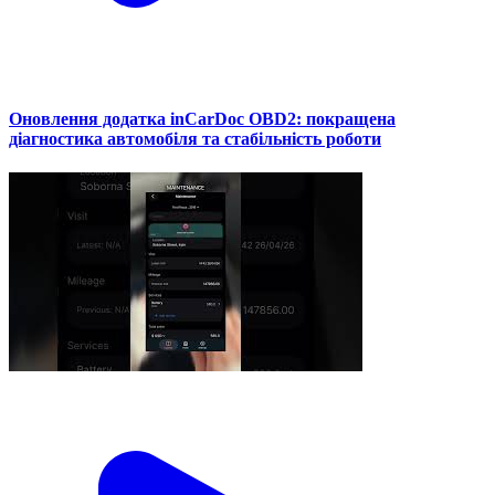
Оновлення додатка inCarDoc OBD2: покращена
діагностика автомобіля та стабільність роботи