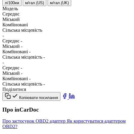
л/100км
м/гал.(US)
м/гал.(UK)
Модель
Середнє
Міський
Комбіновані
Сільська місцевість
-
Середнє
-
Міський
-
Комбіновані
-
Сільська місцевість
-
-
Середнє
-
Міський
-
Комбіновані
-
Сільська місцевість
-
Поділитися
Копіювати посилання
Про inCarDoc
Про застосунок
OBD2 адаптер
Як користуватися адаптером
OBD2?