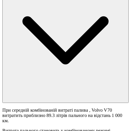
При середній комбінованій витраті палива
, Volvo V70
витратить приблизно 89.3 літрів пального на відстань 1 000
км.
Витрата пального становить
у комбінованому режимі.