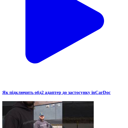
Як підключить обд2 адаптер до застосунку inCarDoc