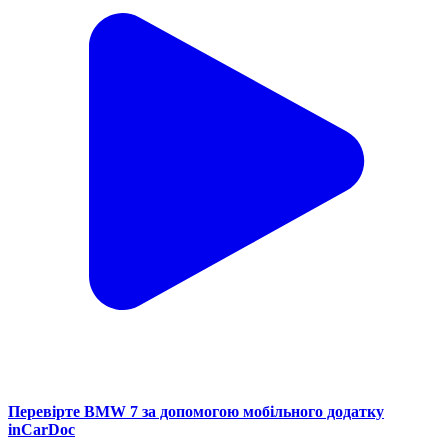
Перевірте BMW 7 за допомогою мобільного додатку
inCarDoc