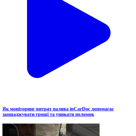
Як моніторинг витрат палива inCarDoc допомагає
заощаджувати гроші та уникати поломок