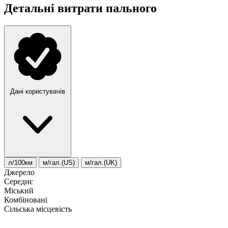
Детальні витрати пального
Дані користувачів
л/100км
м/гал.(US)
м/гал.(UK)
Джерело
Середнє
Міський
Комбіновані
Сільська місцевість