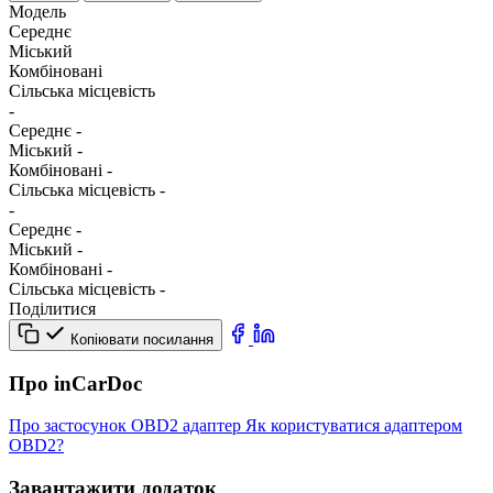
Модель
Середнє
Міський
Комбіновані
Сільська місцевість
-
Середнє
-
Міський
-
Комбіновані
-
Сільська місцевість
-
-
Середнє
-
Міський
-
Комбіновані
-
Сільська місцевість
-
Поділитися
Копіювати посилання
Про inCarDoc
Про застосунок
OBD2 адаптер
Як користуватися адаптером
OBD2?
Завантажити додаток