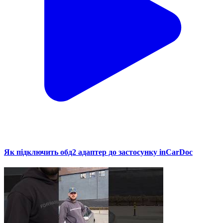
Як підключить обд2 адаптер до застосунку inCarDoc