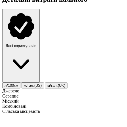
Дані користувачів
л/100км
м/гал.(US)
м/гал.(UK)
Джерело
Середнє
Міський
Комбіновані
Сільська місцевість