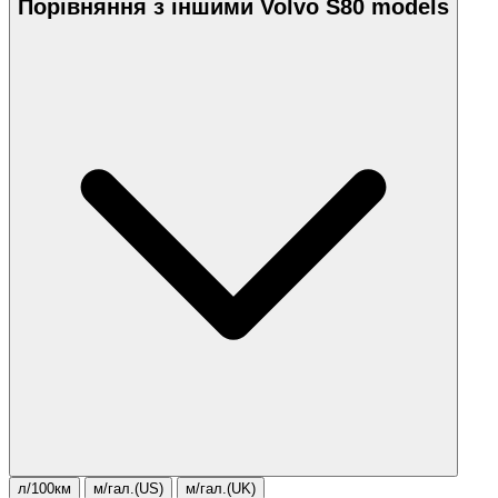
Порівняння з іншими Volvo S80 models
л/100км
м/гал.(US)
м/гал.(UK)