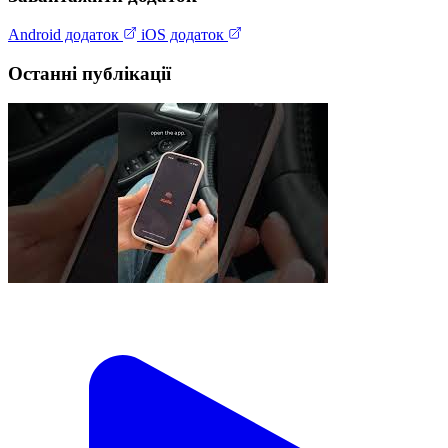
Android додаток
iOS додаток
Останні публікації