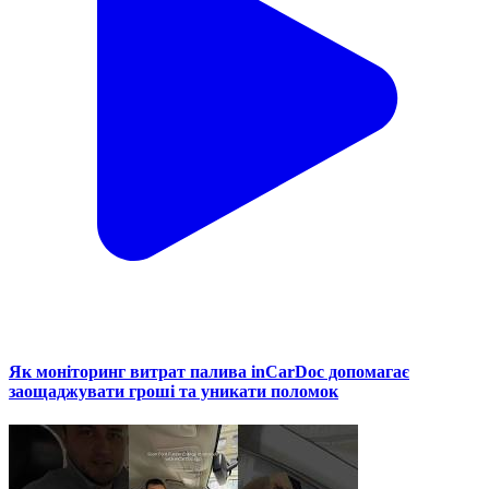
Як моніторинг витрат палива inCarDoc допомагає
заощаджувати гроші та уникати поломок