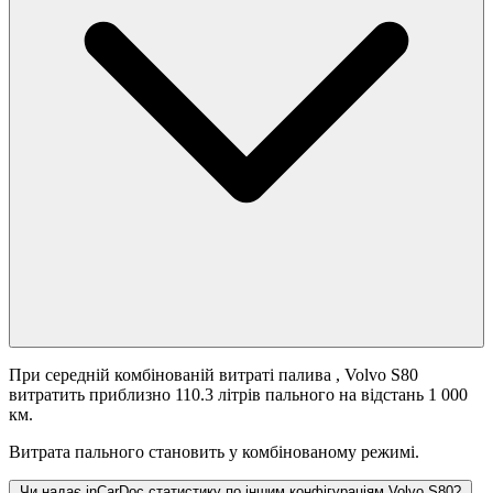
При середній комбінованій витраті палива
, Volvo S80
витратить приблизно 110.3 літрів пального на відстань 1 000
км.
Витрата пального становить
у комбінованому режимі.
Чи надає inCarDoc статистику по іншим конфігураціям Volvo S80?