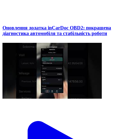
Оновлення додатка inCarDoc OBD2: покращена
діагностика автомобіля та стабільність роботи