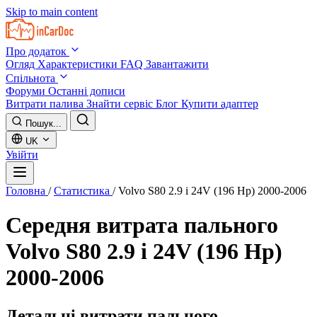
Skip to main content
Про додаток
Огляд
Характеристики
FAQ
Завантажити
Спільнота
Форуми
Останні дописи
Витрати палива
Знайти сервіс
Блог
Купити адаптер
Пошук...
UK
Увійти
Головна
/
Статистика
/
Volvo S80 2.9 i 24V (196 Hp) 2000-2006
Середня витрата пального
Volvo S80 2.9 i 24V (196 Hp)
2000-2006
Детальні витрати пального