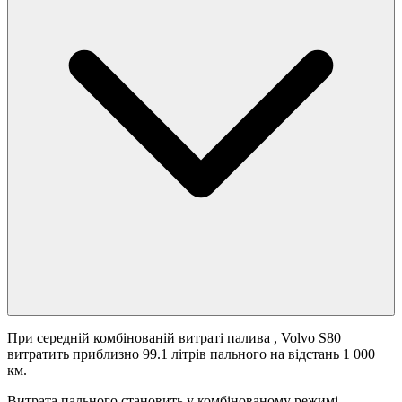
При середній комбінованій витраті палива
, Volvo S80
витратить приблизно 99.1 літрів пального на відстань 1 000
км.
Витрата пального становить
у комбінованому режимі.