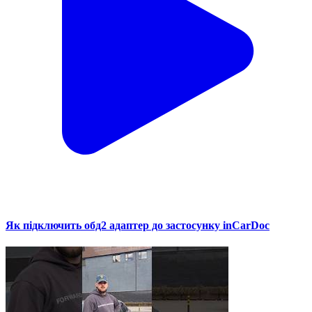
Як підключить обд2 адаптер до застосунку inCarDoc