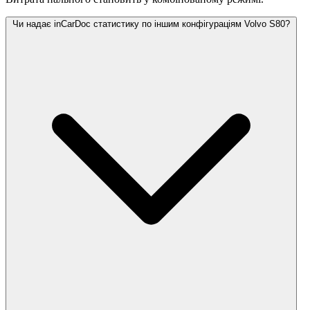
Чи надає inCarDoc статистику по іншим конфігураціям Volvo S80?