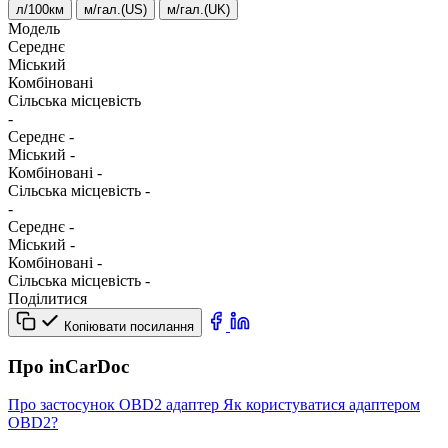
л/100км
м/гал.(US)
м/гал.(UK)
Модель
Середнє
Міський
Комбіновані
Сільська місцевість
-
Середнє
-
Міський
-
Комбіновані
-
Сільська місцевість
-
-
Середнє
-
Міський
-
Комбіновані
-
Сільська місцевість
-
Поділитися
Копіювати посилання
Про inCarDoc
Про застосунок
OBD2 адаптер
Як користуватися адаптером
OBD2?