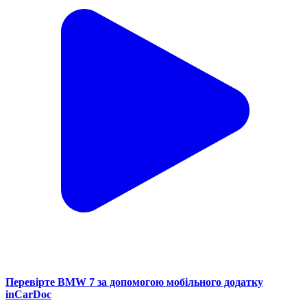
Перевірте BMW 7 за допомогою мобільного додатку
inCarDoc