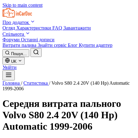
Skip to main content
Про додаток
Огляд
Характеристики
FAQ
Завантажити
Спільнота
Форуми
Останні дописи
Витрати палива
Знайти сервіс
Блог
Купити адаптер
Пошук...
UK
Увійти
Головна
/
Статистика
/
Volvo S80 2.4 20V (140 Hp) Automatic
1999-2006
Середня витрата пального
Volvo S80 2.4 20V (140 Hp)
Automatic 1999-2006