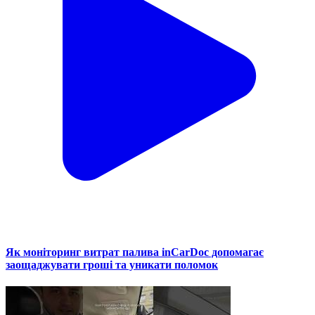
Як моніторинг витрат палива inCarDoc допомагає
заощаджувати гроші та уникати поломок