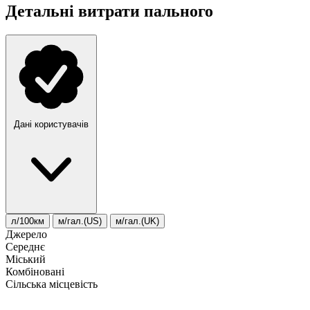
Детальні витрати пального
Дані користувачів
л/100км
м/гал.(US)
м/гал.(UK)
Джерело
Середнє
Міський
Комбіновані
Сільська місцевість