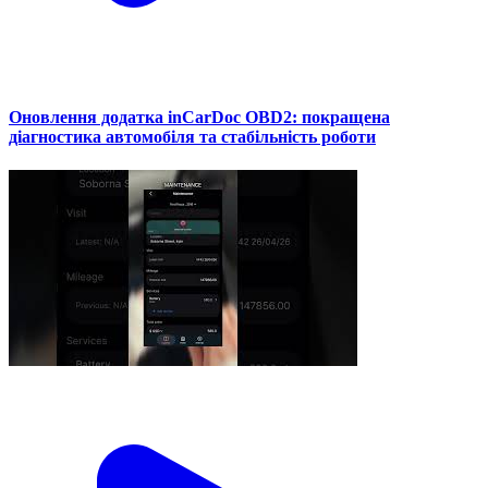
Оновлення додатка inCarDoc OBD2: покращена
діагностика автомобіля та стабільність роботи