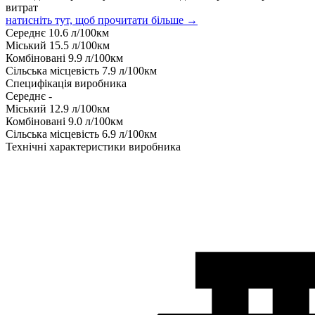
витрат
натисніть тут, щоб прочитати більше →
Середнє
10.6
л/100км
Міський
15.5
л/100км
Комбіновані
9.9
л/100км
Сільська місцевість
7.9
л/100км
Специфікація виробника
Середнє
-
Міський
12.9
л/100км
Комбіновані
9.0
л/100км
Сільська місцевість
6.9
л/100км
Технічні характеристики виробника