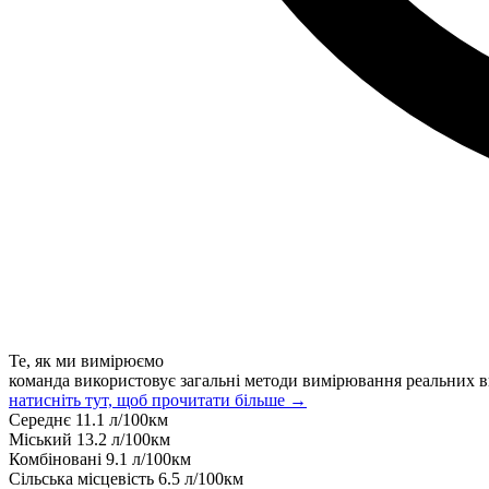
Те, як ми вимірюємо
команда використовує загальні методи вимірювання реальних в
натисніть тут, щоб прочитати більше →
Середнє
11.1
л/100км
Міський
13.2
л/100км
Комбіновані
9.1
л/100км
Сільська місцевість
6.5
л/100км