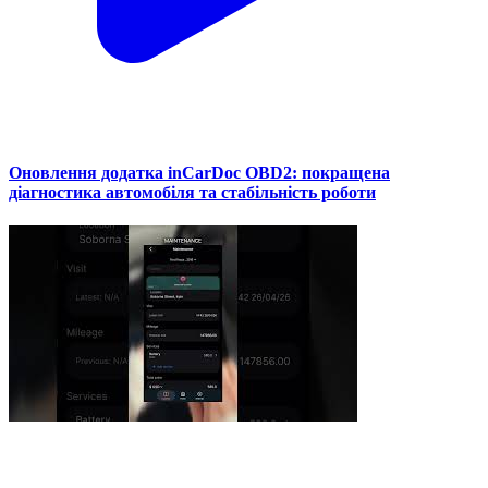
Оновлення додатка inCarDoc OBD2: покращена
діагностика автомобіля та стабільність роботи