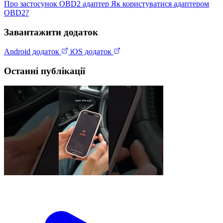
Про застосунок
OBD2 адаптер
Як користуватися адаптером
OBD2?
Завантажити додаток
Android додаток
iOS додаток
Останні публікації