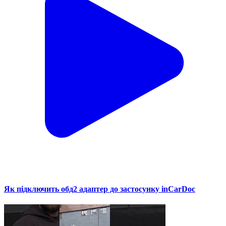
Як підключить обд2 адаптер до застосунку inCarDoc