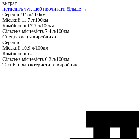
витрат
натисніть тут, щоб прочитати більше →
Середнє
9.5
л/100км
Міський
11.7
л/100км
Комбіновані
7.5
л/100км
Сільська місцевість
7.4
л/100км
Специфікація виробника
Середнє
-
Міський
10.9
л/100км
Комбіновані
-
Сільська місцевість
6.2
л/100км
Технічні характеристики виробника