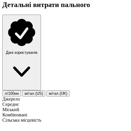
Детальні витрати пального
Дані користувачів
л/100км
м/гал.(US)
м/гал.(UK)
Джерело
Середнє
Міський
Комбіновані
Сільська місцевість