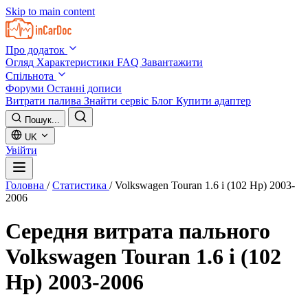
Skip to main content
Про додаток
Огляд
Характеристики
FAQ
Завантажити
Спільнота
Форуми
Останні дописи
Витрати палива
Знайти сервіс
Блог
Купити адаптер
Пошук...
UK
Увійти
Головна
/
Статистика
/
Volkswagen Touran 1.6 i (102 Hp) 2003-
2006
Середня витрата пального
Volkswagen Touran 1.6 i (102
Hp) 2003-2006