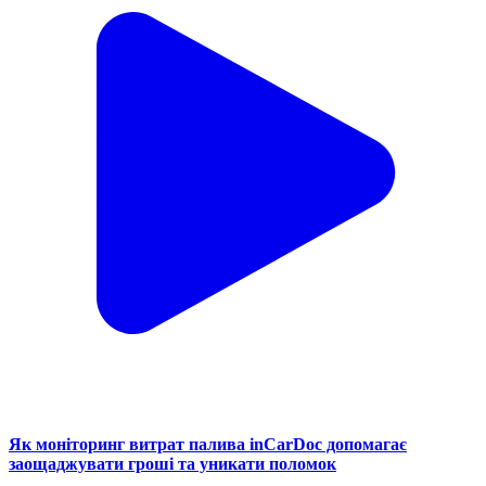
Як моніторинг витрат палива inCarDoc допомагає
заощаджувати гроші та уникати поломок