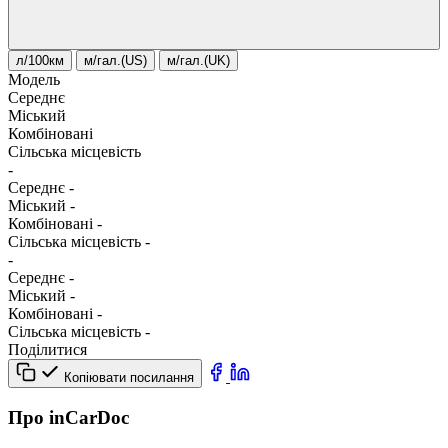
л/100км
м/гал.(US)
м/гал.(UK)
Модель
Середнє
Міський
Комбіновані
Сільська місцевість
-
Середнє
-
Міський
-
Комбіновані
-
Сільська місцевість
-
-
Середнє
-
Міський
-
Комбіновані
-
Сільська місцевість
-
Поділитися
Копіювати посилання
Про inCarDoc