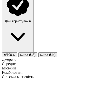
Дані користувачів
л/100км
м/гал.(US)
м/гал.(UK)
Джерело
Середнє
Міський
Комбіновані
Сільська місцевість