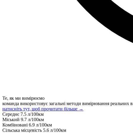
Те, як ми вимірюємо
команда використовує загальні методи вимірювання реальних в
натисніть тут, щоб прочитати більше →
Середнє
7.5
л/100км
Міський
9.7
л/100км
Комбіновані
6.9
л/100км
Сільська місцевість
5.6
л/100км