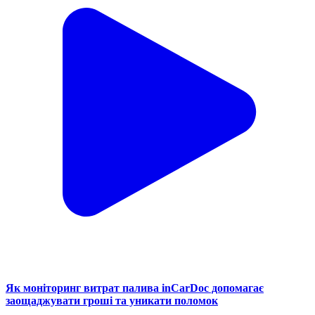
Як моніторинг витрат палива inCarDoc допомагає
заощаджувати гроші та уникати поломок