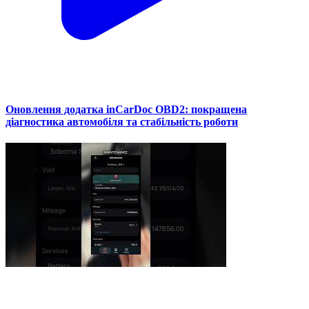
Оновлення додатка inCarDoc OBD2: покращена
діагностика автомобіля та стабільність роботи