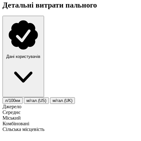
Детальні витрати пального
Дані користувачів
л/100км
м/гал.(US)
м/гал.(UK)
Джерело
Середнє
Міський
Комбіновані
Сільська місцевість