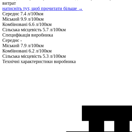
витрат
натисніть тут, щоб прочитати більше →
Середнє
7.4
л/100км
Міський
9.9
л/100км
Комбіновані
6.6
л/100км
Сільська місцевість
5.7
л/100км
Специфікація виробника
Середнє
-
Міський
7.9
л/100км
Комбіновані
6.2
л/100км
Сільська місцевість
5.3
л/100км
Технічні характеристики виробника