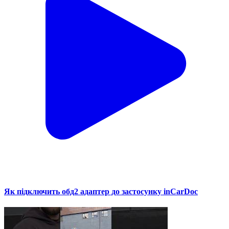
Як підключить обд2 адаптер до застосунку inCarDoc