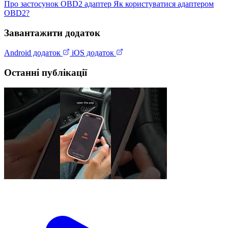
Про застосунок
OBD2 адаптер
Як користуватися адаптером
OBD2?
Завантажити додаток
Android додаток
iOS додаток
Останні публікації