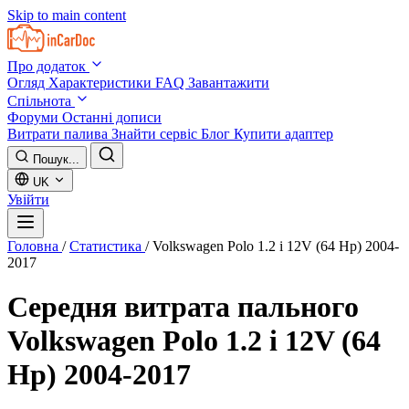
Skip to main content
Про додаток
Огляд
Характеристики
FAQ
Завантажити
Спільнота
Форуми
Останні дописи
Витрати палива
Знайти сервіс
Блог
Купити адаптер
Пошук...
UK
Увійти
Головна
/
Статистика
/
Volkswagen Polo 1.2 i 12V (64 Hp) 2004-
2017
Середня витрата пального
Volkswagen Polo 1.2 i 12V (64
Hp) 2004-2017