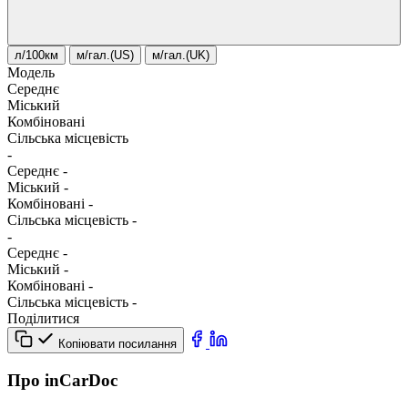
л/100км
м/гал.(US)
м/гал.(UK)
Модель
Середнє
Міський
Комбіновані
Сільська місцевість
-
Середнє
-
Міський
-
Комбіновані
-
Сільська місцевість
-
-
Середнє
-
Міський
-
Комбіновані
-
Сільська місцевість
-
Поділитися
Копіювати посилання
Про inCarDoc