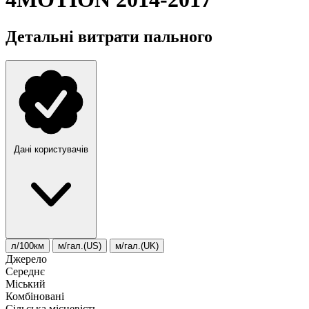
Детальні витрати пального
Дані користувачів
л/100км
м/гал.(US)
м/гал.(UK)
Джерело
Середнє
Міський
Комбіновані
Сільська місцевість