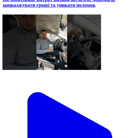
заощаджувати гроші та уникати поломок