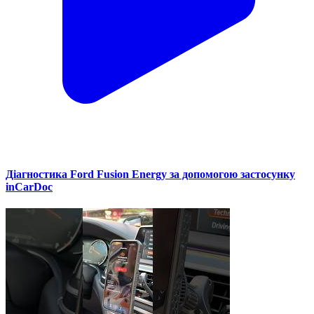
Діагностика Ford Fusion Energy за допомогою застосунку
inCarDoc