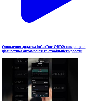
Оновлення додатка inCarDoc OBD2: покращена
діагностика автомобіля та стабільність роботи