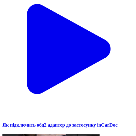
Як підключить обд2 адаптер до застосунку inCarDoc