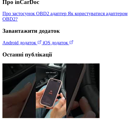
Про inCarDoc
Про застосунок
OBD2 адаптер
Як користуватися адаптером
OBD2?
Завантажити додаток
Android додаток
iOS додаток
Останні публікації