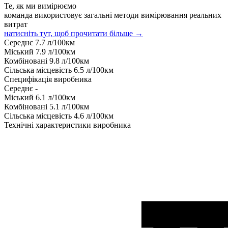
Те, як ми вимірюємо
команда використовує загальні методи вимірювання реальних
витрат
натисніть тут, щоб прочитати більше →
Середнє
7.7
л/100км
Міський
7.9
л/100км
Комбіновані
9.8
л/100км
Сільська місцевість
6.5
л/100км
Специфікація виробника
Середнє
-
Міський
6.1
л/100км
Комбіновані
5.1
л/100км
Сільська місцевість
4.6
л/100км
Технічні характеристики виробника