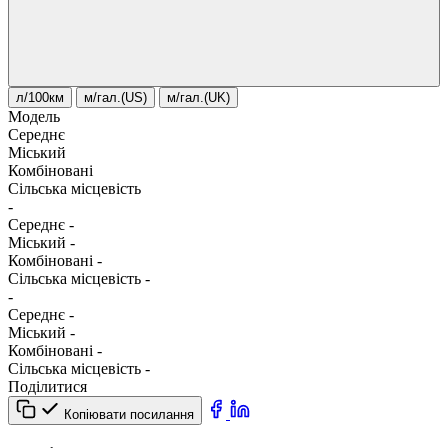
л/100км
м/гал.(US)
м/гал.(UK)
Модель
Середнє
Міський
Комбіновані
Сільська місцевість
-
Середнє
-
Міський
-
Комбіновані
-
Сільська місцевість
-
-
Середнє
-
Міський
-
Комбіновані
-
Сільська місцевість
-
Поділитися
Копіювати посилання