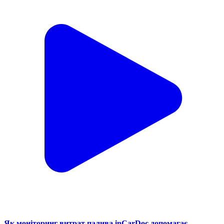
Як моніторинг витрат палива inCarDoc допомагає