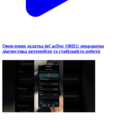
Оновлення додатка inCarDoc OBD2: покращена
діагностика автомобіля та стабільність роботи