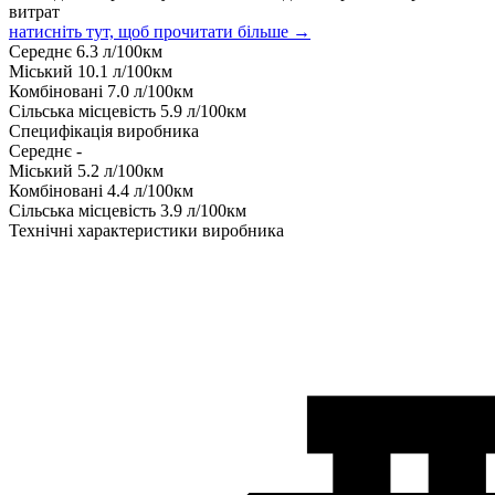
витрат
натисніть тут, щоб прочитати більше →
Середнє
6.3
л/100км
Міський
10.1
л/100км
Комбіновані
7.0
л/100км
Сільська місцевість
5.9
л/100км
Специфікація виробника
Середнє
-
Міський
5.2
л/100км
Комбіновані
4.4
л/100км
Сільська місцевість
3.9
л/100км
Технічні характеристики виробника