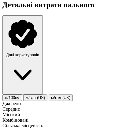
Детальні витрати пального
Дані користувачів
л/100км
м/гал.(US)
м/гал.(UK)
Джерело
Середнє
Міський
Комбіновані
Сільська місцевість