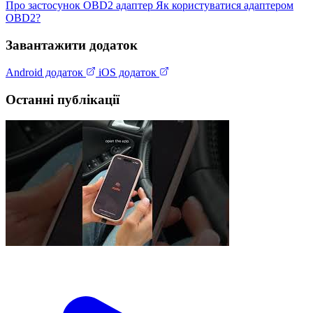
Про застосунок
OBD2 адаптер
Як користуватися адаптером
OBD2?
Завантажити додаток
Android додаток
iOS додаток
Останні публікації