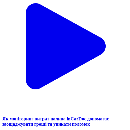
Як моніторинг витрат палива inCarDoc допомагає
заощаджувати гроші та уникати поломок