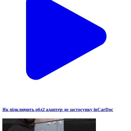
Як підключить обд2 адаптер до застосунку inCarDoc