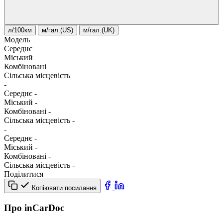
л/100км
м/гал.(US)
м/гал.(UK)
Модель
Середнє
Міський
Комбіновані
Сільська місцевість
-
Середнє
-
Міський
-
Комбіновані
-
Сільська місцевість
-
-
Середнє
-
Міський
-
Комбіновані
-
Сільська місцевість
-
Поділитися
Копіювати посилання
Про inCarDoc