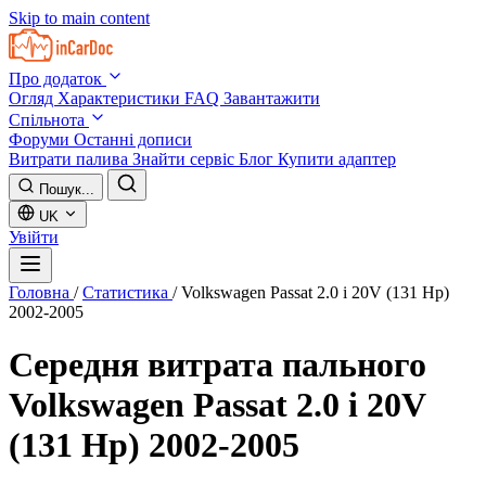
Skip to main content
Про додаток
Огляд
Характеристики
FAQ
Завантажити
Спільнота
Форуми
Останні дописи
Витрати палива
Знайти сервіс
Блог
Купити адаптер
Пошук...
UK
Увійти
Головна
/
Статистика
/
Volkswagen Passat 2.0 i 20V (131 Hp)
2002-2005
Середня витрата пального
Volkswagen Passat 2.0 i 20V
(131 Hp) 2002-2005