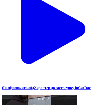
Як підключить обд2 адаптер до застосунку inCarDoc