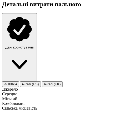
Детальні витрати пального
Дані користувачів
л/100км
м/гал.(US)
м/гал.(UK)
Джерело
Середнє
Міський
Комбіновані
Сільська місцевість