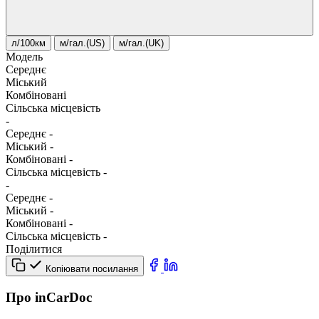
л/100км
м/гал.(US)
м/гал.(UK)
Модель
Середнє
Міський
Комбіновані
Сільська місцевість
-
Середнє
-
Міський
-
Комбіновані
-
Сільська місцевість
-
-
Середнє
-
Міський
-
Комбіновані
-
Сільська місцевість
-
Поділитися
Копіювати посилання
Про inCarDoc