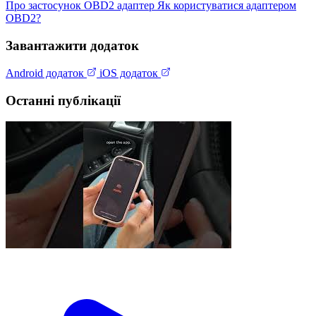
Про застосунок
OBD2 адаптер
Як користуватися адаптером
OBD2?
Завантажити додаток
Android додаток
iOS додаток
Останні публікації