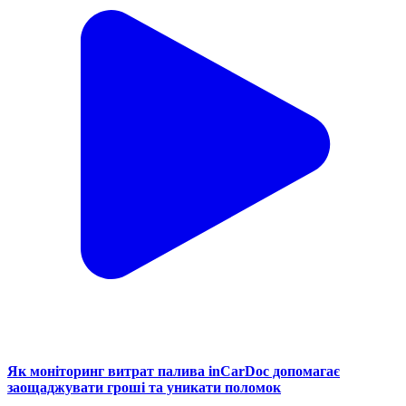
Як моніторинг витрат палива inCarDoc допомагає
заощаджувати гроші та уникати поломок