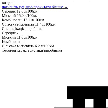
витрат
натисніть тут, щоб прочитати більше →
Середнє
12.6
л/100км
Міський
15.0
л/100км
Комбіновані
12.1
л/100км
Сільська місцевість
11.4
л/100км
Специфікація виробника
Середнє
-
Міський
11.6
л/100км
Комбіновані
-
Сільська місцевість
6.2
л/100км
Технічні характеристики виробника