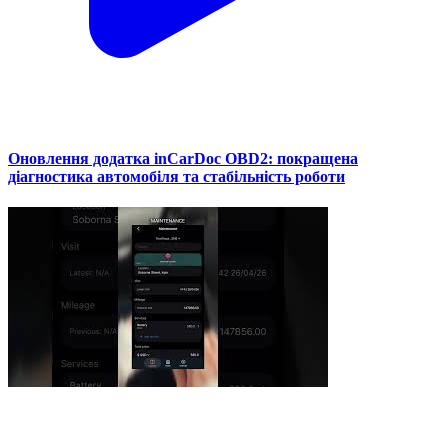
Оновлення додатка inCarDoc OBD2: покращена
діагностика автомобіля та стабільність роботи