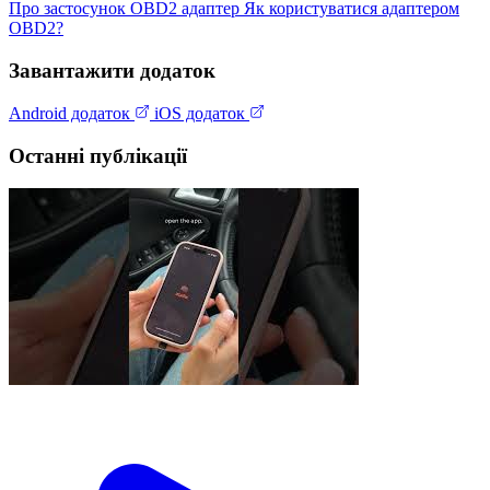
Про застосунок
OBD2 адаптер
Як користуватися адаптером
OBD2?
Завантажити додаток
Android додаток
iOS додаток
Останні публікації