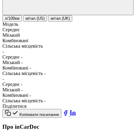
л/100км
м/гал.(US)
м/гал.(UK)
Модель
Середнє
Міський
Комбіновані
Сільська місцевість
-
Середнє
-
Міський
-
Комбіновані
-
Сільська місцевість
-
-
Середнє
-
Міський
-
Комбіновані
-
Сільська місцевість
-
Поділитися
Копіювати посилання
Про inCarDoc