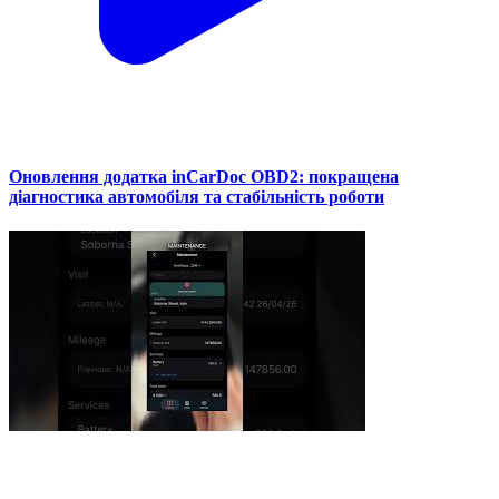
Оновлення додатка inCarDoc OBD2: покращена
діагностика автомобіля та стабільність роботи