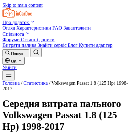
Skip to main content
Про додаток
Огляд
Характеристики
FAQ
Завантажити
Спільнота
Форуми
Останні дописи
Витрати палива
Знайти сервіс
Блог
Купити адаптер
Пошук...
UK
Увійти
Головна
/
Статистика
/
Volkswagen Passat 1.8 (125 Hp) 1998-
2017
Середня витрата пального
Volkswagen Passat 1.8 (125
Hp) 1998-2017