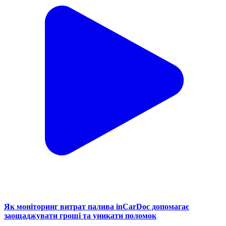
Як моніторинг витрат палива inCarDoc допомагає
заощаджувати гроші та уникати поломок