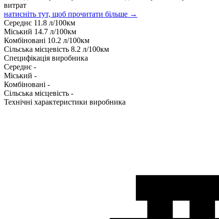
витрат
натисніть тут, щоб прочитати більше →
Середнє
11.8
л/100км
Міський
14.7
л/100км
Комбіновані
10.2
л/100км
Сільська місцевість
8.2
л/100км
Специфікація виробника
Середнє
-
Міський
-
Комбіновані
-
Сільська місцевість
-
Технічні характеристики виробника