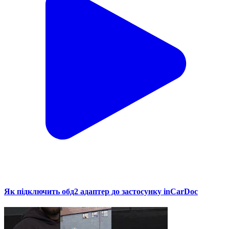
Як підключить обд2 адаптер до застосунку inCarDoc