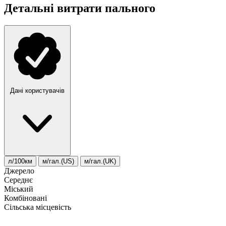
Детальні витрати пального
Дані користувачів
л/100км
м/гал.(US)
м/гал.(UK)
Джерело
Середнє
Міський
Комбіновані
Сільська місцевість