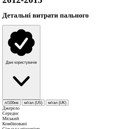
Детальні витрати пального
Дані користувачів
л/100км
м/гал.(US)
м/гал.(UK)
Джерело
Середнє
Міський
Комбіновані
Сільська місцевість