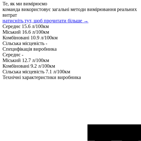
Те, як ми вимірюємо
команда використовує загальні методи вимірювання реальних
витрат
натисніть тут, щоб прочитати більше →
Середнє
15.6
л/100км
Міський
16.6
л/100км
Комбіновані
10.9
л/100км
Сільська місцевість
-
Специфікація виробника
Середнє
-
Міський
12.7
л/100км
Комбіновані
9.2
л/100км
Сільська місцевість
7.1
л/100км
Технічні характеристики виробника