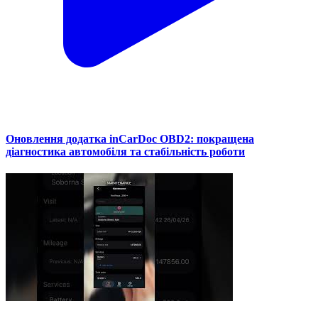
Оновлення додатка inCarDoc OBD2: покращена
діагностика автомобіля та стабільність роботи