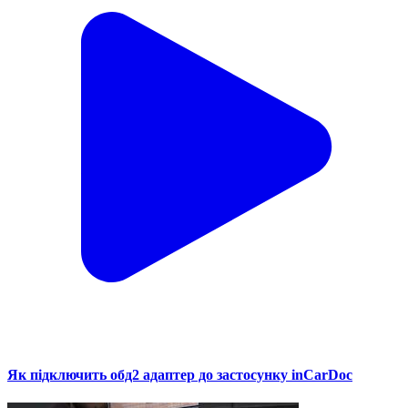
Як підключить обд2 адаптер до застосунку inCarDoc