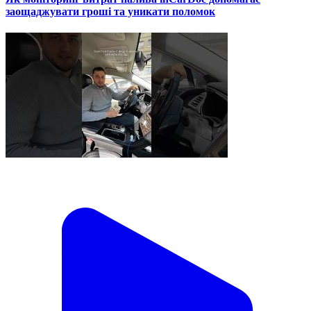
заощаджувати гроші та уникати поломок