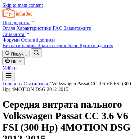
Skip to main content
Про додаток
Огляд
Характеристики
FAQ
Завантажити
Спільнота
Форуми
Останні дописи
Витрати палива
Знайти сервіс
Блог
Купити адаптер
Пошук...
UK
Увійти
Головна
/
Статистика
/
Volkswagen Passat CC 3.6 V6 FSI (300
Hp) 4MOTION DSG 2012-2015
Середня витрата пального
Volkswagen Passat CC 3.6 V6
FSI (300 Hp) 4MOTION DSG
2012-2015