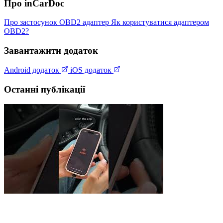
Про inCarDoc
Про застосунок
OBD2 адаптер
Як користуватися адаптером
OBD2?
Завантажити додаток
Android додаток
iOS додаток
Останні публікації