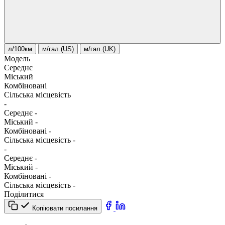
л/100км
м/гал.(US)
м/гал.(UK)
Модель
Середнє
Міський
Комбіновані
Сільська місцевість
-
Середнє
-
Міський
-
Комбіновані
-
Сільська місцевість
-
-
Середнє
-
Міський
-
Комбіновані
-
Сільська місцевість
-
Поділитися
Копіювати посилання