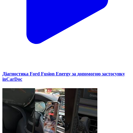
Діагностика Ford Fusion Energy за допомогою застосунку
inCarDoc