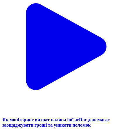
Як моніторинг витрат палива inCarDoc допомагає
заощаджувати гроші та уникати поломок