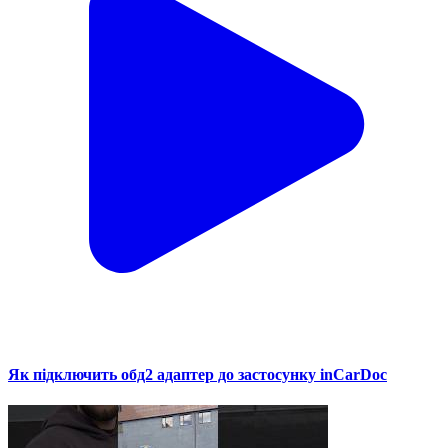
Як підключить обд2 адаптер до застосунку inCarDoc