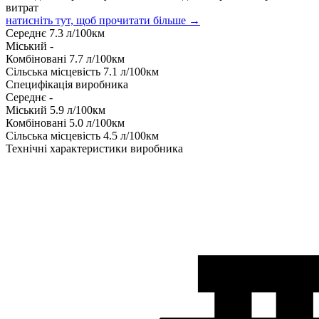
витрат
натисніть тут, щоб прочитати більше →
Середнє
7.3
л/100км
Міський
-
Комбіновані
7.7
л/100км
Сільська місцевість
7.1
л/100км
Специфікація виробника
Середнє
-
Міський
5.9
л/100км
Комбіновані
5.0
л/100км
Сільська місцевість
4.5
л/100км
Технічні характеристики виробника