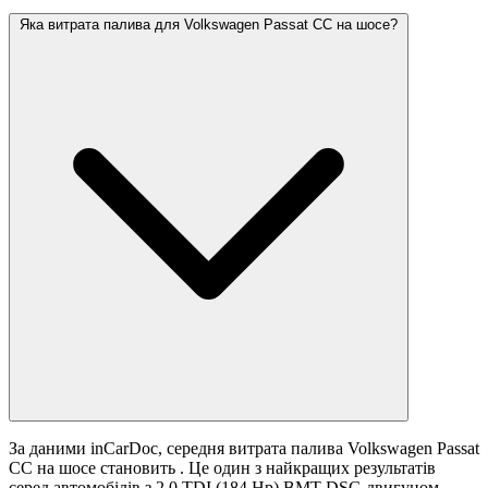
Яка витрата палива для Volkswagen Passat CC на шосе?
За даними inCarDoc, середня витрата палива Volkswagen Passat
CC на шосе становить
. Це один з найкращих результатів
серед автомобілів з 2.0 TDI (184 Hp) BMT DSG двигуном.