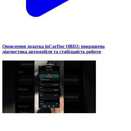
Оновлення додатка inCarDoc OBD2: покращена
діагностика автомобіля та стабільність роботи