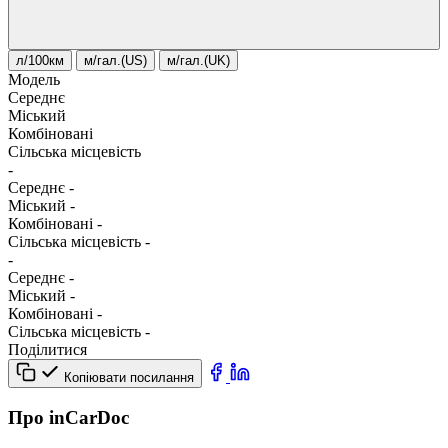
л/100км
м/гал.(US)
м/гал.(UK)
Модель
Середнє
Міський
Комбіновані
Сільська місцевість
-
Середнє
-
Міський
-
Комбіновані
-
Сільська місцевість
-
-
Середнє
-
Міський
-
Комбіновані
-
Сільська місцевість
-
Поділитися
Копіювати посилання
Про inCarDoc