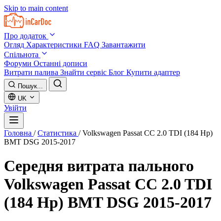
Skip to main content
Про додаток
Огляд
Характеристики
FAQ
Завантажити
Спільнота
Форуми
Останні дописи
Витрати палива
Знайти сервіс
Блог
Купити адаптер
Пошук...
UK
Увійти
Головна
/
Статистика
/
Volkswagen Passat CC 2.0 TDI (184 Hp)
BMT DSG 2015-2017
Середня витрата пального
Volkswagen Passat CC 2.0 TDI
(184 Hp) BMT DSG 2015-2017