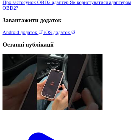
Про застосунок
OBD2 адаптер
Як користуватися адаптером
OBD2?
Завантажити додаток
Android додаток
iOS додаток
Останні публікації