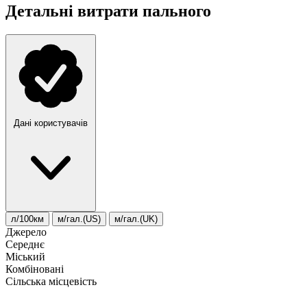
Детальні витрати пального
Дані користувачів
л/100км
м/гал.(US)
м/гал.(UK)
Джерело
Середнє
Міський
Комбіновані
Сільська місцевість