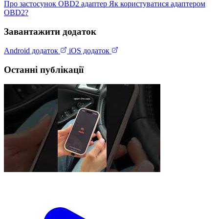
Про застосунок
OBD2 адаптер
Як користуватися адаптером
OBD2?
Завантажити додаток
Android додаток
iOS додаток
Останні публікації