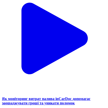
Як моніторинг витрат палива inCarDoc допомагає
заощаджувати гроші та уникати поломок