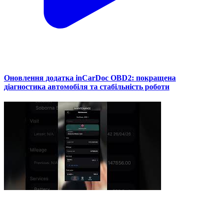
Оновлення додатка inCarDoc OBD2: покращена
діагностика автомобіля та стабільність роботи