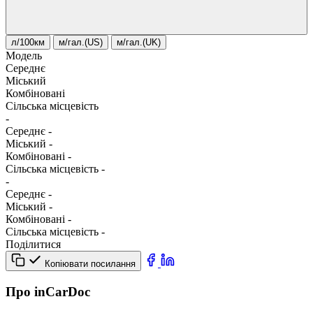
л/100км
м/гал.(US)
м/гал.(UK)
Модель
Середнє
Міський
Комбіновані
Сільська місцевість
-
Середнє
-
Міський
-
Комбіновані
-
Сільська місцевість
-
-
Середнє
-
Міський
-
Комбіновані
-
Сільська місцевість
-
Поділитися
Копіювати посилання
Про inCarDoc