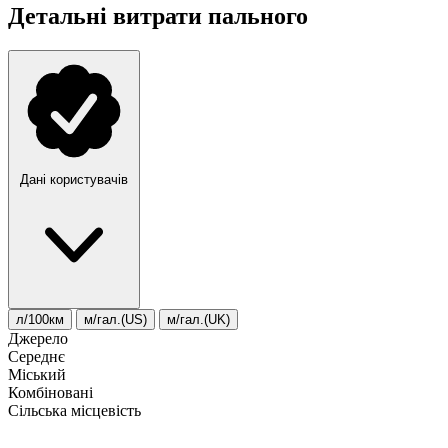
Детальні витрати пального
Дані користувачів
л/100км
м/гал.(US)
м/гал.(UK)
Джерело
Середнє
Міський
Комбіновані
Сільська місцевість