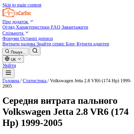
Skip to main content
Про додаток
Огляд
Характеристики
FAQ
Завантажити
Спільнота
Форуми
Останні дописи
Витрати палива
Знайти сервіс
Блог
Купити адаптер
Пошук...
UK
Увійти
Головна
/
Статистика
/
Volkswagen Jetta 2.8 VR6 (174 Hp) 1999-
2005
Середня витрата пального
Volkswagen Jetta 2.8 VR6 (174
Hp) 1999-2005