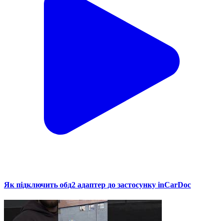
Як підключить обд2 адаптер до застосунку inCarDoc