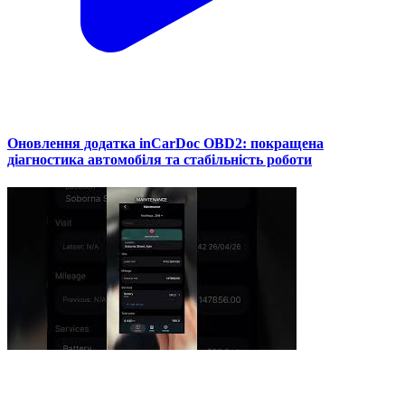
Оновлення додатка inCarDoc OBD2: покращена
діагностика автомобіля та стабільність роботи