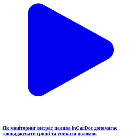
Як моніторинг витрат палива inCarDoc допомагає
заощаджувати гроші та уникати поломок