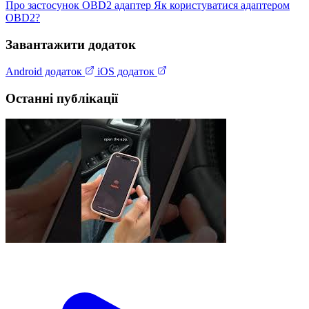
Про застосунок
OBD2 адаптер
Як користуватися адаптером
OBD2?
Завантажити додаток
Android додаток
iOS додаток
Останні публікації