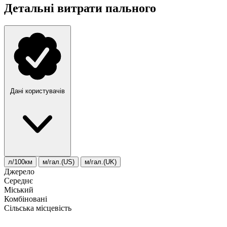
Детальні витрати пального
Дані користувачів
л/100км
м/гал.(US)
м/гал.(UK)
Джерело
Середнє
Міський
Комбіновані
Сільська місцевість