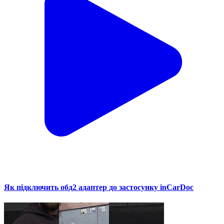
Як підключить обд2 адаптер до застосунку inCarDoc