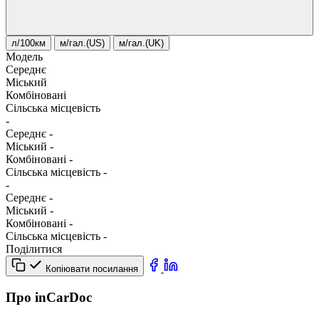
л/100км
м/гал.(US)
м/гал.(UK)
Модель
Середнє
Міський
Комбіновані
Сільська місцевість
-
Середнє
-
Міський
-
Комбіновані
-
Сільська місцевість
-
-
Середнє
-
Міський
-
Комбіновані
-
Сільська місцевість
-
Поділитися
Копіювати посилання
Про inCarDoc