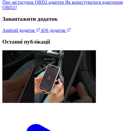
Про застосунок
OBD2 адаптер
Як користуватися адаптером
OBD2?
Завантажити додаток
Android додаток
iOS додаток
Останні публікації