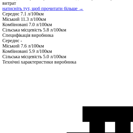
витрат
натисніть тут, щоб прочитати більше →
Середнє
7.1
л/100км
Міський
11.3
л/100км
Комбіновані
7.0
л/100км
Сільська місцевість
5.8
л/100км
Специфікація виробника
Середнє
-
Міський
7.6
л/100км
Комбіновані
5.9
л/100км
Сільська місцевість
5.0
л/100км
Технічні характеристики виробника