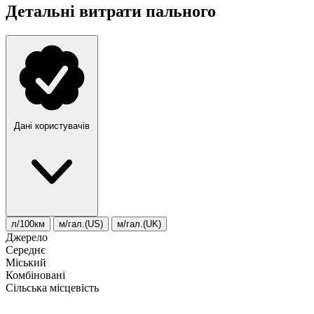
Детальні витрати пального
Дані користувачів
л/100км
м/гал.(US)
м/гал.(UK)
Джерело
Середнє
Міський
Комбіновані
Сільська місцевість