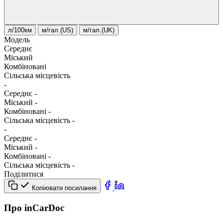
л/100км
м/гал.(US)
м/гал.(UK)
Модель
Середнє
Міський
Комбіновані
Сільська місцевість
-
Середнє
-
Міський
-
Комбіновані
-
Сільська місцевість
-
-
Середнє
-
Міський
-
Комбіновані
-
Сільська місцевість
-
Поділитися
Копіювати посилання
Про inCarDoc