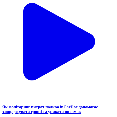
Як моніторинг витрат палива inCarDoc допомагає
заощаджувати гроші та уникати поломок