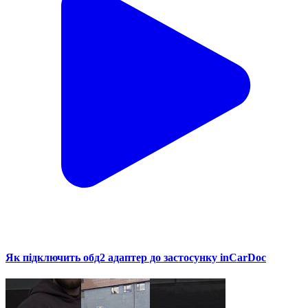
Як підключить обд2 адаптер до застосунку inCarDoc