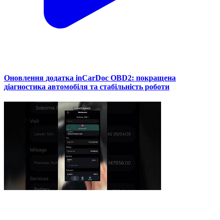
Оновлення додатка inCarDoc OBD2: покращена
діагностика автомобіля та стабільність роботи