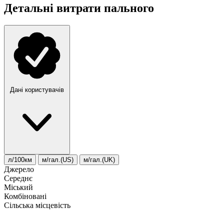
Детальні витрати пального
Дані користувачів
л/100км
м/гал.(US)
м/гал.(UK)
Джерело
Середнє
Міський
Комбіновані
Сільська місцевість