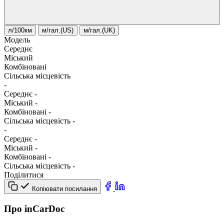
л/100км
м/гал.(US)
м/гал.(UK)
Модель
Середнє
Міський
Комбіновані
Сільська місцевість
-
Середнє
-
Міський
-
Комбіновані
-
Сільська місцевість
-
-
Середнє
-
Міський
-
Комбіновані
-
Сільська місцевість
-
Поділитися
Копіювати посилання
Про inCarDoc