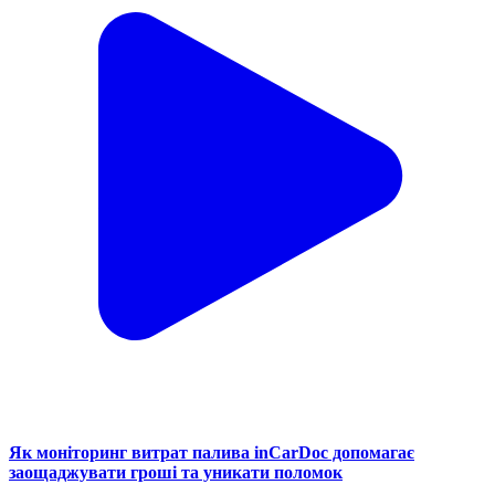
Як моніторинг витрат палива inCarDoc допомагає
заощаджувати гроші та уникати поломок