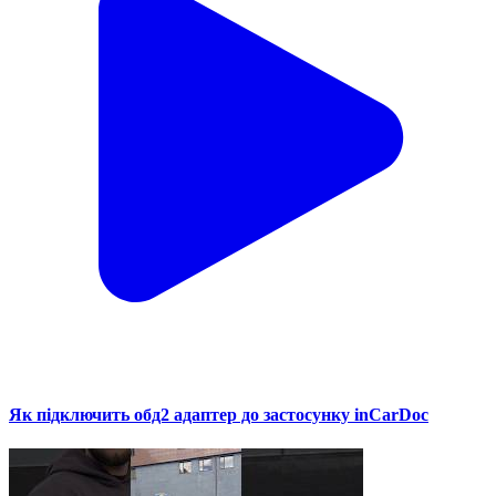
Як підключить обд2 адаптер до застосунку inCarDoc