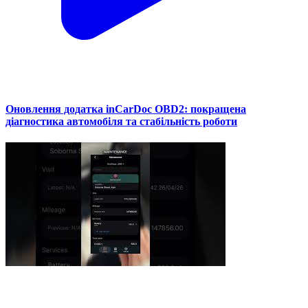
Оновлення додатка inCarDoc OBD2: покращена
діагностика автомобіля та стабільність роботи