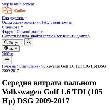
Skip to main content
Про додаток
Огляд
Характеристики
FAQ
Завантажити
Спільнота
Форуми
Останні дописи
Витрати палива
Знайти сервіс
Блог
Купити адаптер
Пошук...
UK
Увійти
Головна
/
Статистика
/
Volkswagen Golf 1.6 TDI (105 Hp) DSG
2009-2017
Середня витрата пального
Volkswagen Golf 1.6 TDI (105
Hp) DSG 2009-2017