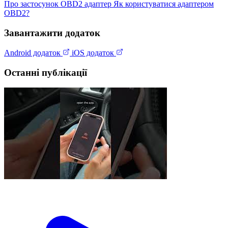
Про застосунок
OBD2 адаптер
Як користуватися адаптером
OBD2?
Завантажити додаток
Android додаток
iOS додаток
Останні публікації