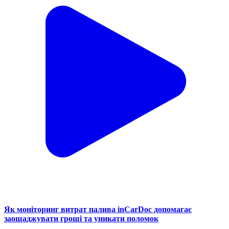
Як моніторинг витрат палива inCarDoc допомагає
заощаджувати гроші та уникати поломок