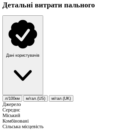
Детальні витрати пального
Дані користувачів
л/100км
м/гал.(US)
м/гал.(UK)
Джерело
Середнє
Міський
Комбіновані
Сільська місцевість