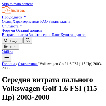
Skip to main content
Про додаток
Огляд
Характеристики
FAQ
Завантажити
Спільнота
Форуми
Останні дописи
Витрати палива
Знайти сервіс
Блог
Купити адаптер
Пошук...
UK
Увійти
Головна
/
Статистика
/
Volkswagen Golf 1.6 FSI (115 Hp) 2003-
2008
Середня витрата пального
Volkswagen Golf 1.6 FSI (115
Hp) 2003-2008