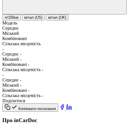
л/100км
м/гал.(US)
м/гал.(UK)
Модель
Середнє
Міський
Комбіновані
Сільська місцевість
-
Середнє
-
Міський
-
Комбіновані
-
Сільська місцевість
-
-
Середнє
-
Міський
-
Комбіновані
-
Сільська місцевість
-
Поділитися
Копіювати посилання
Про inCarDoc