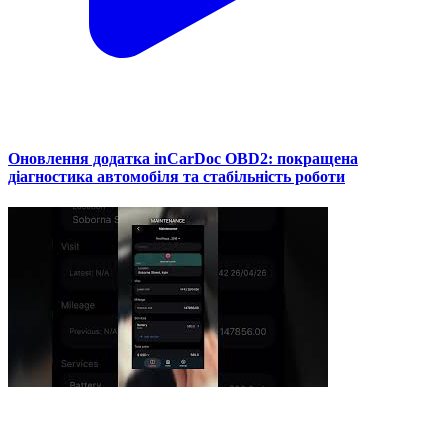
Оновлення додатка inCarDoc OBD2: покращена
діагностика автомобіля та стабільність роботи