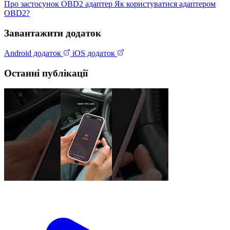
Про застосунок
OBD2 адаптер
Як користуватися адаптером
OBD2?
Завантажити додаток
Android додаток
iOS додаток
Останні публікації