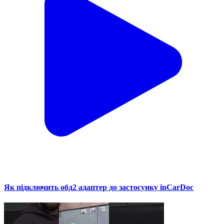
Як підключить обд2 адаптер до застосунку inCarDoc