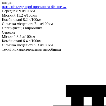
витрат
натисніть тут, щоб прочитати більше →
Середнє
8.9
л/100км
Міський
11.2
л/100км
Комбіновані
8.2
л/100км
Сільська місцевість
7.1
л/100км
Специфікація виробника
Середнє
-
Міський
8.5
л/100км
Комбіновані
6.4
л/100км
Сільська місцевість
5.3
л/100км
Технічні характеристики виробника