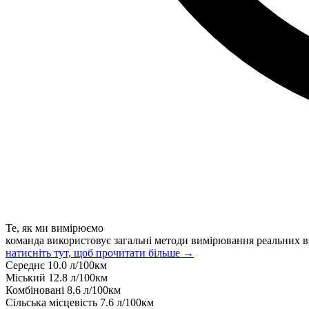
Те, як ми вимірюємо
команда використовує загальні методи вимірювання реальних в
натисніть тут, щоб прочитати більше →
Середнє
10.0
л/100км
Міський
12.8
л/100км
Комбіновані
8.6
л/100км
Сільська місцевість
7.6
л/100км