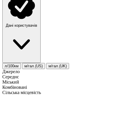
Дані користувачів
л/100км
м/гал.(US)
м/гал.(UK)
Джерело
Середнє
Міський
Комбіновані
Сільська місцевість