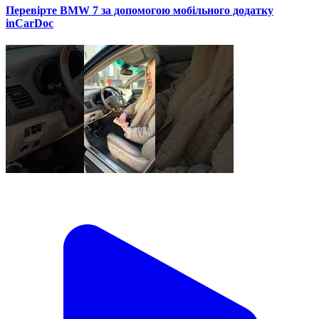
Перевірте BMW 7 за допомогою мобільного додатку
inCarDoc