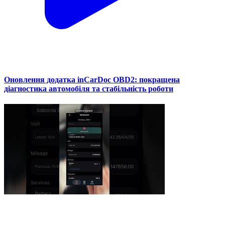
Оновлення додатка inCarDoc OBD2: покращена
діагностика автомобіля та стабільність роботи