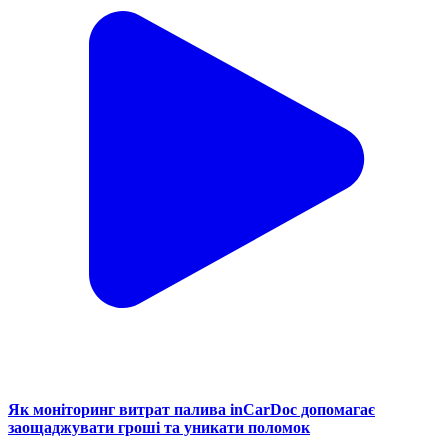
Як моніторинг витрат палива inCarDoc допомагає
заощаджувати гроші та уникати поломок