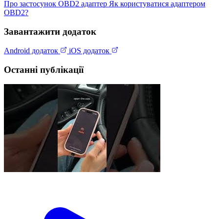
Про застосунок
OBD2 адаптер
Як користуватися адаптером
OBD2?
Завантажити додаток
Android додаток
iOS додаток
Останні публікації