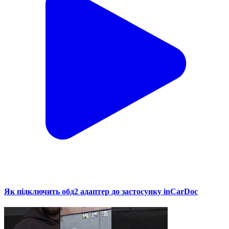
Як підключить обд2 адаптер до застосунку inCarDoc