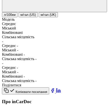
л/100км
м/гал.(US)
м/гал.(UK)
Модель
Середнє
Міський
Комбіновані
Сільська місцевість
-
Середнє
-
Міський
-
Комбіновані
-
Сільська місцевість
-
-
Середнє
-
Міський
-
Комбіновані
-
Сільська місцевість
-
Поділитися
Копіювати посилання
Про inCarDoc