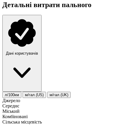
Детальні витрати пального
Дані користувачів
л/100км
м/гал.(US)
м/гал.(UK)
Джерело
Середнє
Міський
Комбіновані
Сільська місцевість