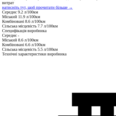
витрат
натисніть тут, щоб прочитати більше →
Середнє
9.2
л/100км
Міський
11.9
л/100км
Комбіновані
8.6
л/100км
Сільська місцевість
7.7
л/100км
Специфікація виробника
Середнє
-
Міський
8.6
л/100км
Комбіновані
6.6
л/100км
Сільська місцевість
5.5
л/100км
Технічні характеристики виробника