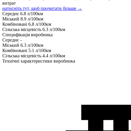
витрат
натисніть тут, щоб прочитати більше →
Середнє
6.8
л/100км
Міський
8.9
л/100км
Комбіновані
6.8
л/100км
Сільська місцевість
6.3
л/100км
Специфікація виробника
Середнє
-
Міський
6.3
л/100км
Комбіновані
5.1
л/100км
Сільська місцевість
4.4
л/100км
Технічні характеристики виробника