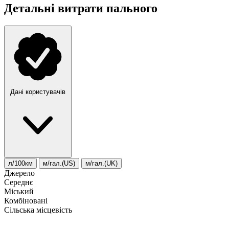
Детальні витрати пального
Дані користувачів
л/100км
м/гал.(US)
м/гал.(UK)
Джерело
Середнє
Міський
Комбіновані
Сільська місцевість