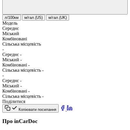
л/100км
м/гал.(US)
м/гал.(UK)
Модель
Середнє
Міський
Комбіновані
Сільська місцевість
-
Середнє
-
Міський
-
Комбіновані
-
Сільська місцевість
-
-
Середнє
-
Міський
-
Комбіновані
-
Сільська місцевість
-
Поділитися
Копіювати посилання
Про inCarDoc