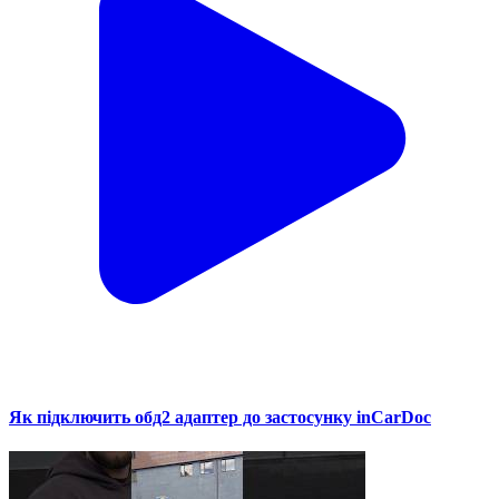
Як підключить обд2 адаптер до застосунку inCarDoc