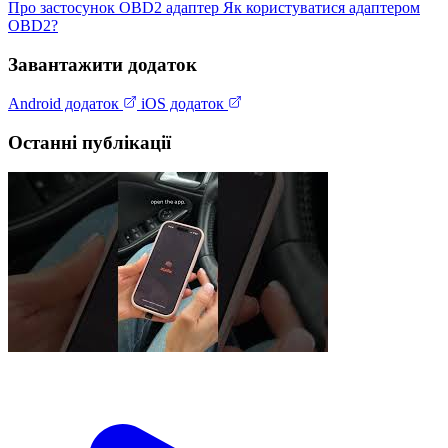
Про застосунок
OBD2 адаптер
Як користуватися адаптером
OBD2?
Завантажити додаток
Android додаток
iOS додаток
Останні публікації