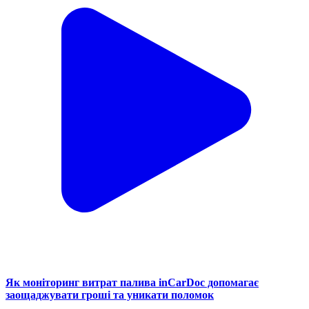
Як моніторинг витрат палива inCarDoc допомагає
заощаджувати гроші та уникати поломок