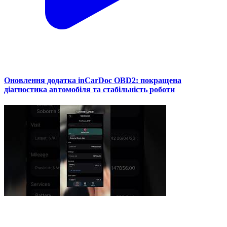
Оновлення додатка inCarDoc OBD2: покращена
діагностика автомобіля та стабільність роботи