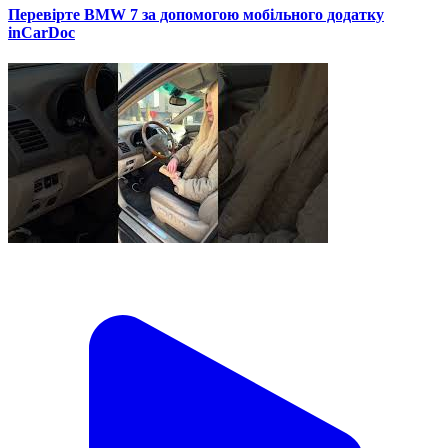
Перевірте BMW 7 за допомогою мобільного додатку
inCarDoc