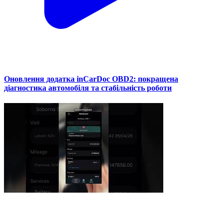
Оновлення додатка inCarDoc OBD2: покращена
діагностика автомобіля та стабільність роботи