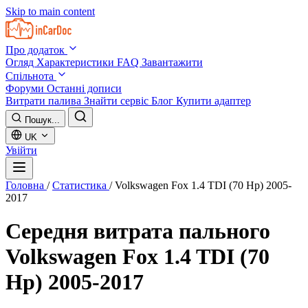
Skip to main content
Про додаток
Огляд
Характеристики
FAQ
Завантажити
Спільнота
Форуми
Останні дописи
Витрати палива
Знайти сервіс
Блог
Купити адаптер
Пошук...
UK
Увійти
Головна
/
Статистика
/
Volkswagen Fox 1.4 TDI (70 Hp) 2005-
2017
Середня витрата пального
Volkswagen Fox 1.4 TDI (70
Hp) 2005-2017