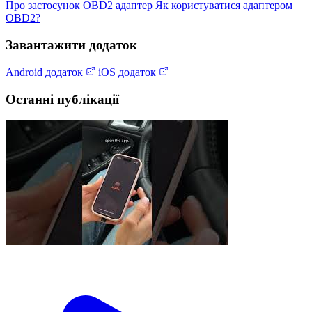
Про застосунок
OBD2 адаптер
Як користуватися адаптером
OBD2?
Завантажити додаток
Android додаток
iOS додаток
Останні публікації