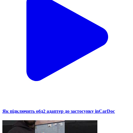
Як підключить обд2 адаптер до застосунку inCarDoc