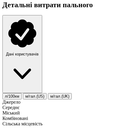
Детальні витрати пального
Дані користувачів
л/100км
м/гал.(US)
м/гал.(UK)
Джерело
Середнє
Міський
Комбіновані
Сільська місцевість