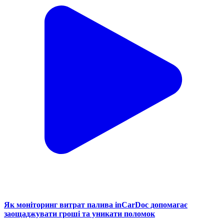
Як моніторинг витрат палива inCarDoc допомагає
заощаджувати гроші та уникати поломок