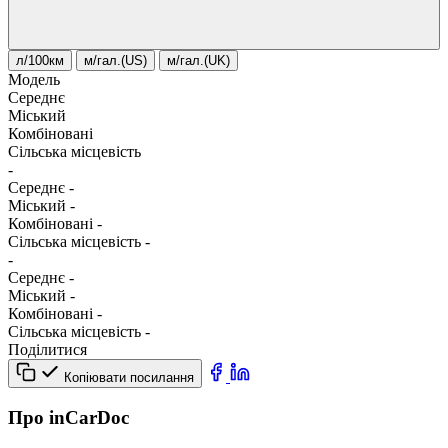
л/100км
м/гал.(US)
м/гал.(UK)
Модель
Середнє
Міський
Комбіновані
Сільська місцевість
-
Середнє
-
Міський
-
Комбіновані
-
Сільська місцевість
-
-
Середнє
-
Міський
-
Комбіновані
-
Сільська місцевість
-
Поділитися
Копіювати посилання
Про inCarDoc