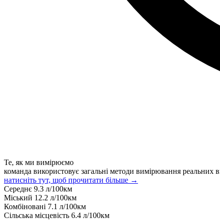
Те, як ми вимірюємо
команда використовує загальні методи вимірювання реальних в
натисніть тут, щоб прочитати більше →
Середнє
9.3
л/100км
Міський
12.2
л/100км
Комбіновані
7.1
л/100км
Сільська місцевість
6.4
л/100км