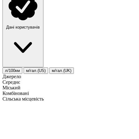
Дані користувачів
л/100км
м/гал.(US)
м/гал.(UK)
Джерело
Середнє
Міський
Комбіновані
Сільська місцевість