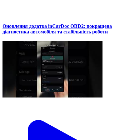
Оновлення додатка inCarDoc OBD2: покращена
діагностика автомобіля та стабільність роботи