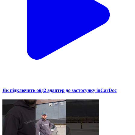
Як підключить обд2 адаптер до застосунку inCarDoc