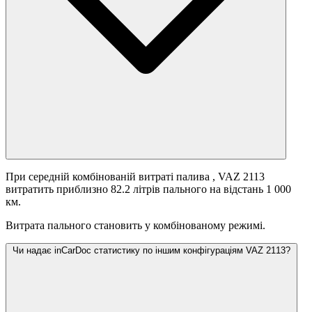
При середній комбінованій витраті палива
, VAZ 2113
витратить приблизно 82.2 літрів пального на відстань 1 000
км.
Витрата пального становить
у комбінованому режимі.
Чи надає inCarDoc статистику по іншим конфігураціям VAZ 2113?