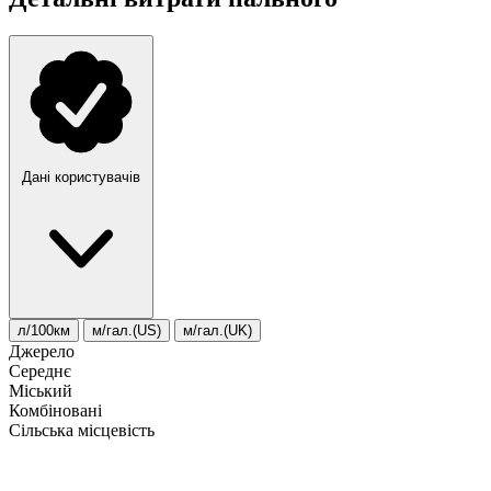
Дані користувачів
л/100км
м/гал.(US)
м/гал.(UK)
Джерело
Середнє
Міський
Комбіновані
Сільська місцевість