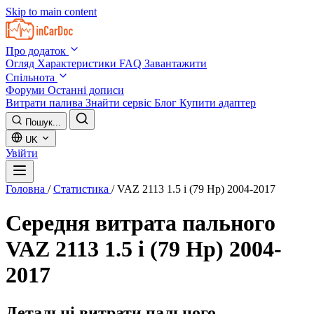
Skip to main content
Про додаток
Огляд
Характеристики
FAQ
Завантажити
Спільнота
Форуми
Останні дописи
Витрати палива
Знайти сервіс
Блог
Купити адаптер
Пошук...
UK
Увійти
Головна
/
Статистика
/
VAZ 2113 1.5 i (79 Hp) 2004-2017
Середня витрата пального
VAZ 2113 1.5 i (79 Hp) 2004-
2017
Детальні витрати пального