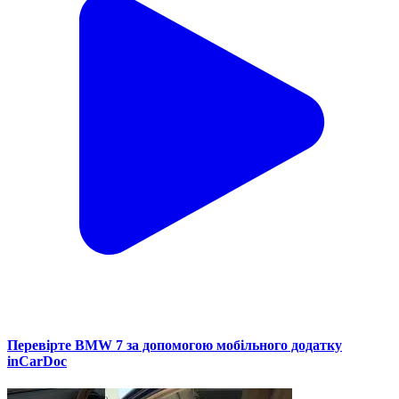
Перевірте BMW 7 за допомогою мобільного додатку
inCarDoc