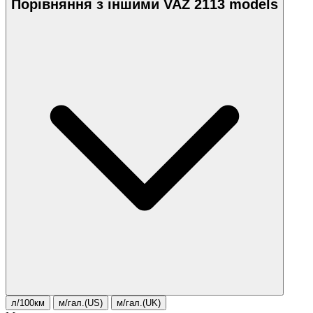
Порівняння з іншими VAZ 2113 models
л/100км
м/гал.(US)
м/гал.(UK)