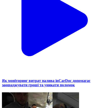
Як моніторинг витрат палива inCarDoc допомагає
заощаджувати гроші та уникати поломок