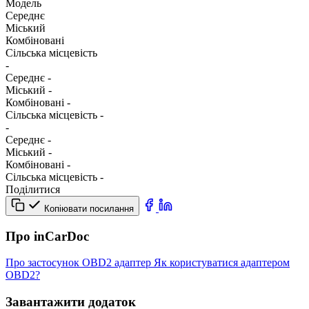
Модель
Середнє
Міський
Комбіновані
Сільська місцевість
-
Середнє
-
Міський
-
Комбіновані
-
Сільська місцевість
-
-
Середнє
-
Міський
-
Комбіновані
-
Сільська місцевість
-
Поділитися
Копіювати посилання
Про inCarDoc
Про застосунок
OBD2 адаптер
Як користуватися адаптером
OBD2?
Завантажити додаток