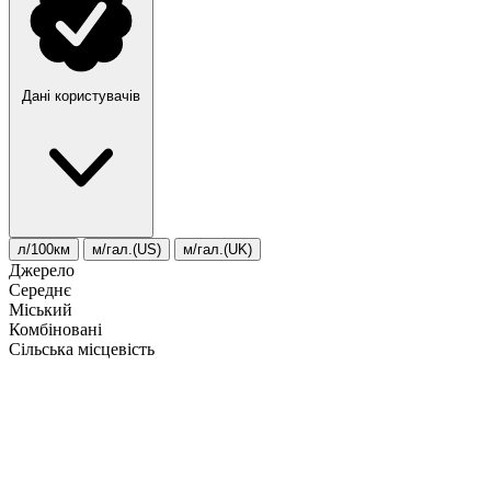
Дані користувачів
л/100км
м/гал.(US)
м/гал.(UK)
Джерело
Середнє
Міський
Комбіновані
Сільська місцевість