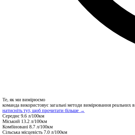
Те, як ми вимірюємо
команда використовує загальні методи вимірювання реальних в
натисніть тут, щоб прочитати більше →
Середнє
9.6
л/100км
Міський
13.2
л/100км
Комбіновані
8.7
л/100км
Сільська місцевість
7.0
л/100км