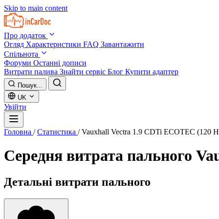
Skip to main content
Про додаток
Огляд
Характеристики
FAQ
Завантажити
Спільнота
Форуми
Останні дописи
Витрати палива
Знайти сервіс
Блог
Купити адаптер
Пошук...
UK
Увійти
Головна
/
Статистика
/
Vauxhall Vectra 1.9 CDTi ECOTEC (120 H
Середня витрата пального
Vau
Детальні витрати пального