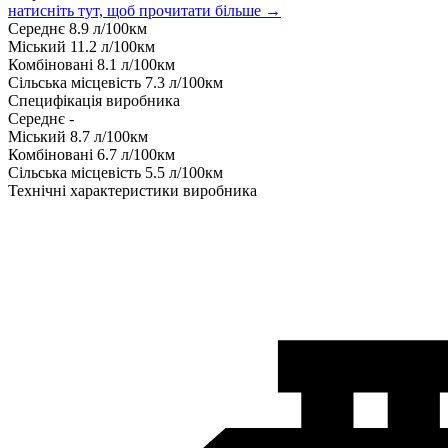
натисніть тут, щоб прочитати більше →
Середнє
8.9
л/100км
Міський
11.2
л/100км
Комбіновані
8.1
л/100км
Сільська місцевість
7.3
л/100км
Специфікація виробника
Середнє
-
Міський
8.7
л/100км
Комбіновані
6.7
л/100км
Сільська місцевість
5.5
л/100км
Технічні характеристики виробника