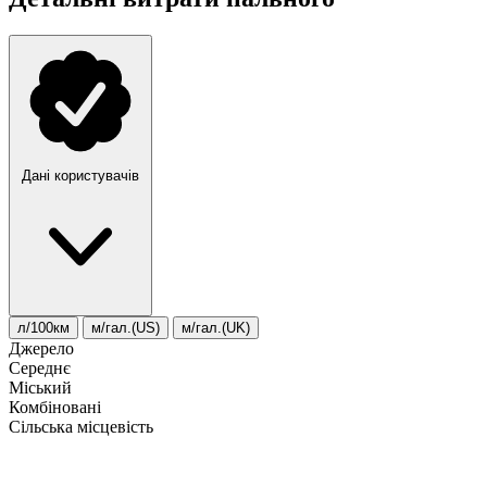
Дані користувачів
л/100км
м/гал.(US)
м/гал.(UK)
Джерело
Середнє
Міський
Комбіновані
Сільська місцевість