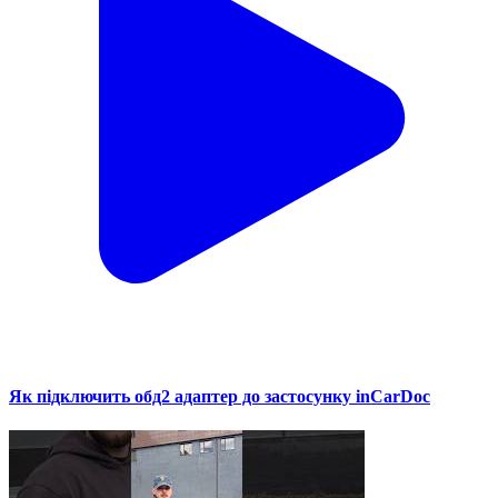
Як підключить обд2 адаптер до застосунку inCarDoc