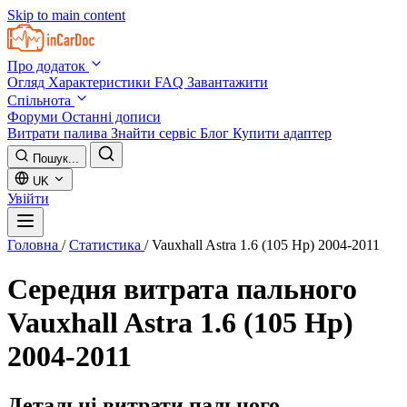
Skip to main content
Про додаток
Огляд
Характеристики
FAQ
Завантажити
Спільнота
Форуми
Останні дописи
Витрати палива
Знайти сервіс
Блог
Купити адаптер
Пошук...
UK
Увійти
Головна
/
Статистика
/
Vauxhall Astra 1.6 (105 Hp) 2004-2011
Середня витрата пального
Vauxhall Astra 1.6 (105 Hp)
2004-2011
Детальні витрати пального