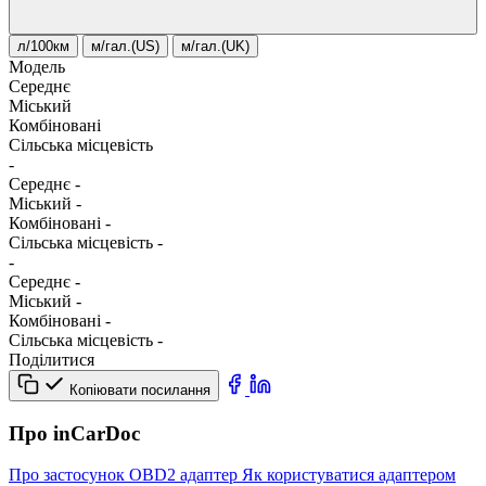
л/100км
м/гал.(US)
м/гал.(UK)
Модель
Середнє
Міський
Комбіновані
Сільська місцевість
-
Середнє
-
Міський
-
Комбіновані
-
Сільська місцевість
-
-
Середнє
-
Міський
-
Комбіновані
-
Сільська місцевість
-
Поділитися
Копіювати посилання
Про inCarDoc
Про застосунок
OBD2 адаптер
Як користуватися адаптером