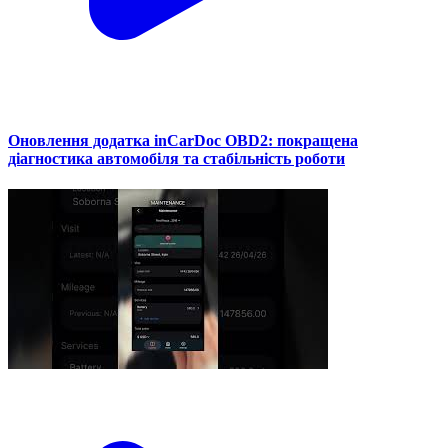
Оновлення додатка inCarDoc OBD2: покращена
діагностика автомобіля та стабільність роботи