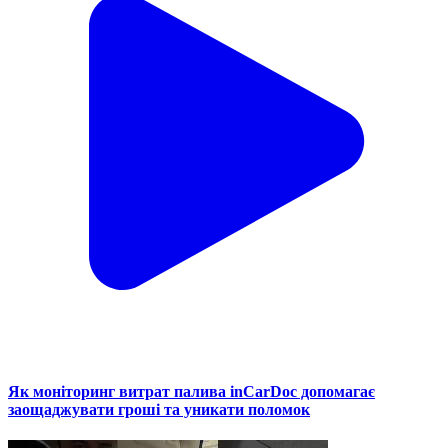
Як моніторинг витрат палива inCarDoc допомагає
заощаджувати гроші та уникати поломок