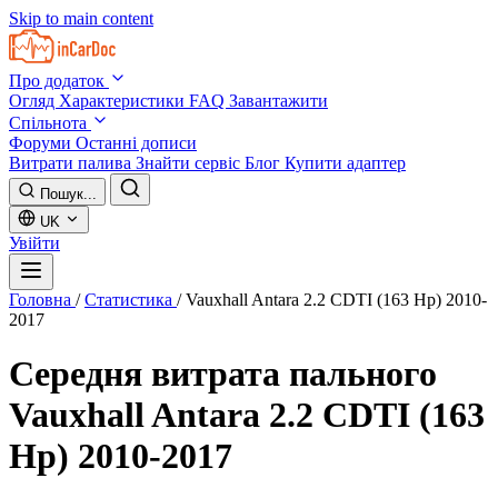
Skip to main content
Про додаток
Огляд
Характеристики
FAQ
Завантажити
Спільнота
Форуми
Останні дописи
Витрати палива
Знайти сервіс
Блог
Купити адаптер
Пошук...
UK
Увійти
Головна
/
Статистика
/
Vauxhall Antara 2.2 CDTI (163 Hp) 2010-
2017
Середня витрата пального
Vauxhall Antara 2.2 CDTI (163
Hp) 2010-2017