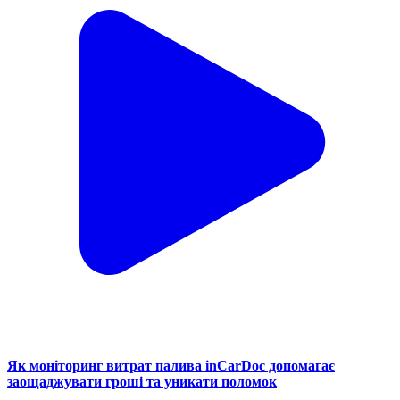
Як моніторинг витрат палива inCarDoc допомагає
заощаджувати гроші та уникати поломок