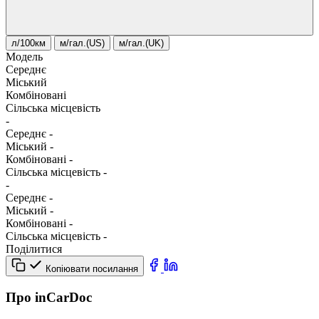
л/100км
м/гал.(US)
м/гал.(UK)
Модель
Середнє
Міський
Комбіновані
Сільська місцевість
-
Середнє
-
Міський
-
Комбіновані
-
Сільська місцевість
-
-
Середнє
-
Міський
-
Комбіновані
-
Сільська місцевість
-
Поділитися
Копіювати посилання
Про inCarDoc