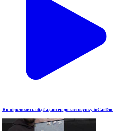
Як підключить обд2 адаптер до застосунку inCarDoc