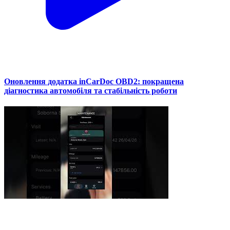
Оновлення додатка inCarDoc OBD2: покращена
діагностика автомобіля та стабільність роботи