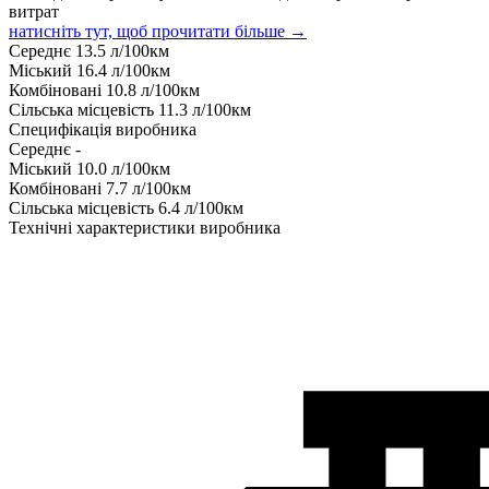
витрат
натисніть тут, щоб прочитати більше →
Середнє
13.5
л/100км
Міський
16.4
л/100км
Комбіновані
10.8
л/100км
Сільська місцевість
11.3
л/100км
Специфікація виробника
Середнє
-
Міський
10.0
л/100км
Комбіновані
7.7
л/100км
Сільська місцевість
6.4
л/100км
Технічні характеристики виробника