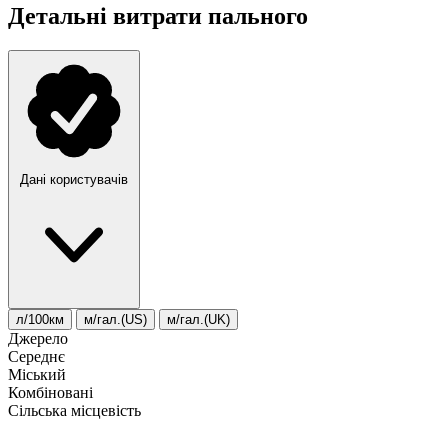
Детальні витрати пального
Дані користувачів
л/100км
м/гал.(US)
м/гал.(UK)
Джерело
Середнє
Міський
Комбіновані
Сільська місцевість