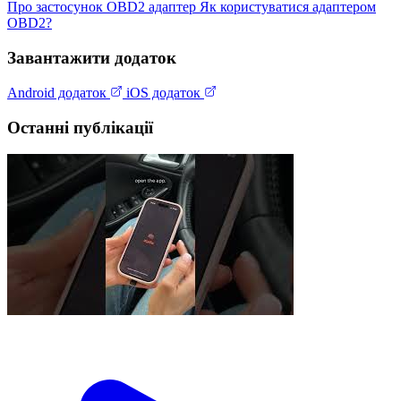
Про застосунок
OBD2 адаптер
Як користуватися адаптером
OBD2?
Завантажити додаток
Android додаток
iOS додаток
Останні публікації