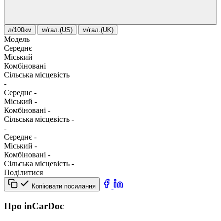
л/100км
м/гал.(US)
м/гал.(UK)
Модель
Середнє
Міський
Комбіновані
Сільська місцевість
-
Середнє
-
Міський
-
Комбіновані
-
Сільська місцевість
-
-
Середнє
-
Міський
-
Комбіновані
-
Сільська місцевість
-
Поділитися
Копіювати посилання
Про inCarDoc