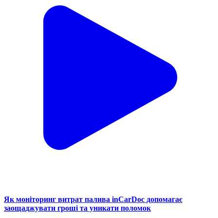
Як моніторинг витрат палива inCarDoc допомагає
заощаджувати гроші та уникати поломок