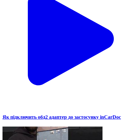
Як підключить обд2 адаптер до застосунку inCarDoc