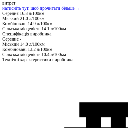
витрат
натисніть тут, щоб прочитати більше →
Середнє
16.8
л/100км
Міський
21.0
л/100км
Комбіновані
14.9
л/100км
Сільська місцевість
14.1
л/100км
Специфікація виробника
Середнє
-
Міський
14.0
л/100км
Комбіновані
13.2
л/100км
Сільська місцевість
10.4
л/100км
Технічні характеристики виробника