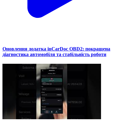
Оновлення додатка inCarDoc OBD2: покращена
діагностика автомобіля та стабільність роботи