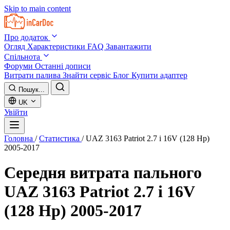
Skip to main content
Про додаток
Огляд
Характеристики
FAQ
Завантажити
Спільнота
Форуми
Останні дописи
Витрати палива
Знайти сервіс
Блог
Купити адаптер
Пошук...
UK
Увійти
Головна
/
Статистика
/
UAZ 3163 Patriot 2.7 i 16V (128 Hp)
2005-2017
Середня витрата пального
UAZ 3163 Patriot 2.7 i 16V
(128 Hp) 2005-2017