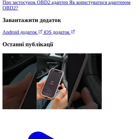
Про застосунок
OBD2 адаптер
Як користуватися адаптером
OBD2?
Завантажити додаток
Android додаток
iOS додаток
Останні публікації