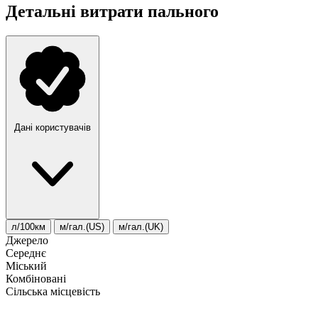
Детальні витрати пального
Дані користувачів
л/100км
м/гал.(US)
м/гал.(UK)
Джерело
Середнє
Міський
Комбіновані
Сільська місцевість