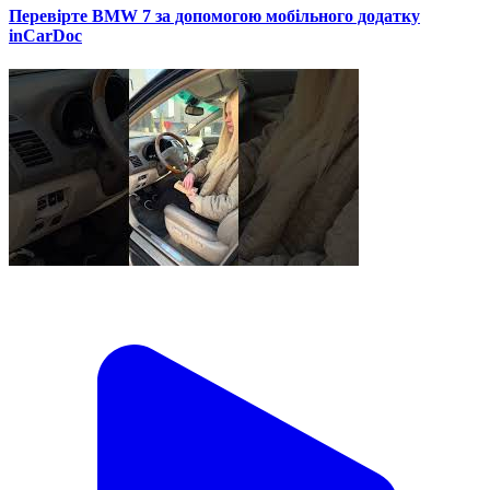
Перевірте BMW 7 за допомогою мобільного додатку
inCarDoc