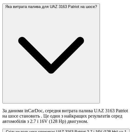
Яка витрата палива для UAZ 3163 Patriot на шосе?
За даними inCarDoc, середня витрата палива UAZ 3163 Patriot
на шосе становить
. Це один з найкращих результатів серед
автомобілів з 2.7 i 16V (128 Hp) двигуном.
Скільки пального споживає UAZ 3163 Patriot 2.7 i 16V (128 Hp) на 1