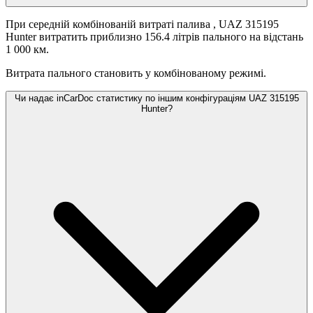
При середній комбінованій витраті палива
, UAZ 315195
Hunter витратить приблизно 156.4 літрів пального на відстань
1 000 км.
Витрата пального становить
у комбінованому режимі.
Чи надає inCarDoc статистику по іншим конфігураціям UAZ 315195
Hunter?