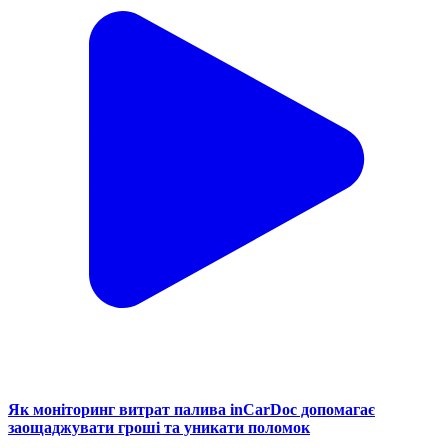
Як моніторинг витрат палива inCarDoc допомагає
заощаджувати гроші та уникати поломок