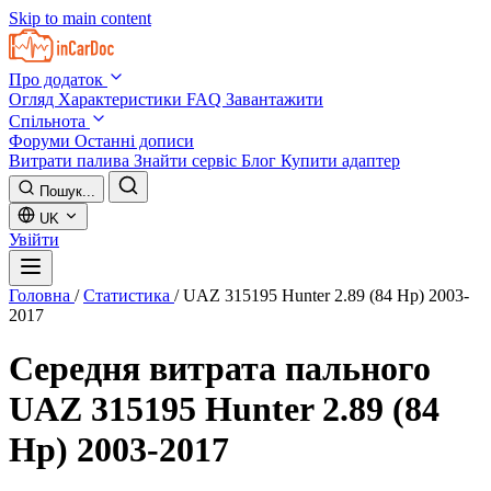
Skip to main content
Про додаток
Огляд
Характеристики
FAQ
Завантажити
Спільнота
Форуми
Останні дописи
Витрати палива
Знайти сервіс
Блог
Купити адаптер
Пошук...
UK
Увійти
Головна
/
Статистика
/
UAZ 315195 Hunter 2.89 (84 Hp) 2003-
2017
Середня витрата пального
UAZ 315195 Hunter 2.89 (84
Hp) 2003-2017