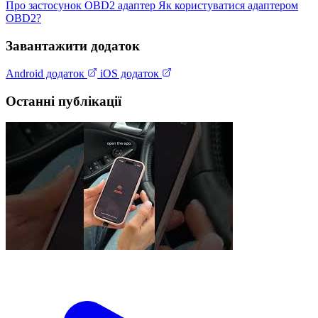
Про застосунок
OBD2 адаптер
Як користуватися адаптером
OBD2?
Завантажити додаток
Android додаток
iOS додаток
Останні публікації