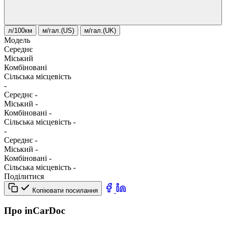
л/100км
м/гал.(US)
м/гал.(UK)
Модель
Середнє
Міський
Комбіновані
Сільська місцевість
-
Середнє
-
Міський
-
Комбіновані
-
Сільська місцевість
-
-
Середнє
-
Міський
-
Комбіновані
-
Сільська місцевість
-
Поділитися
Копіювати посилання
Про inCarDoc