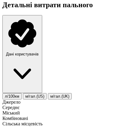
Детальні витрати пального
Дані користувачів
л/100км
м/гал.(US)
м/гал.(UK)
Джерело
Середнє
Міський
Комбіновані
Сільська місцевість