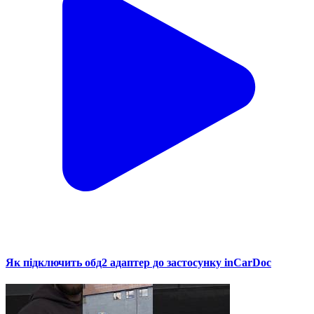
Як підключить обд2 адаптер до застосунку inCarDoc