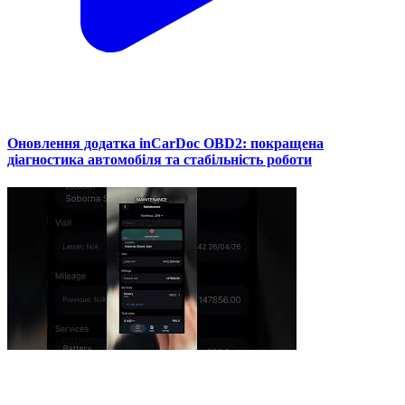
Оновлення додатка inCarDoc OBD2: покращена
діагностика автомобіля та стабільність роботи