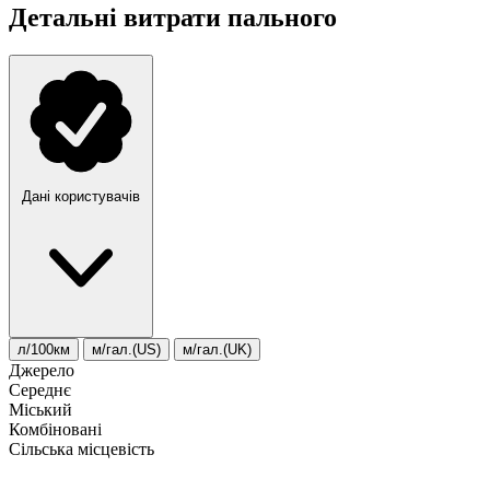
Детальні витрати пального
Дані користувачів
л/100км
м/гал.(US)
м/гал.(UK)
Джерело
Середнє
Міський
Комбіновані
Сільська місцевість