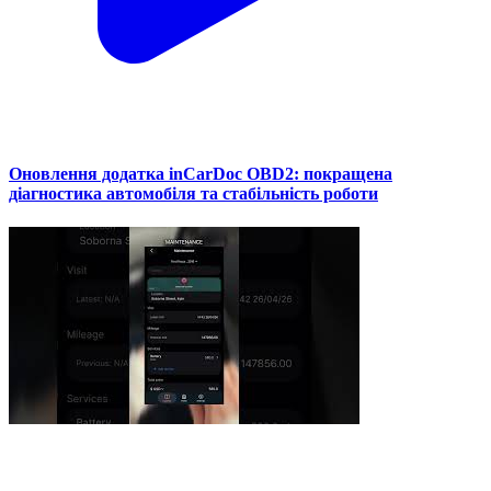
Оновлення додатка inCarDoc OBD2: покращена
діагностика автомобіля та стабільність роботи