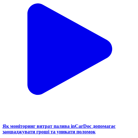
Як моніторинг витрат палива inCarDoc допомагає
заощаджувати гроші та уникати поломок