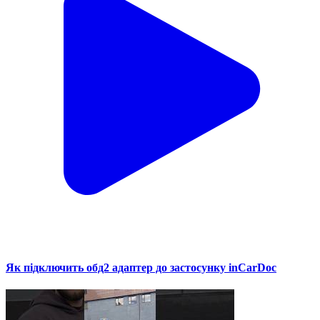
Як підключить обд2 адаптер до застосунку inCarDoc