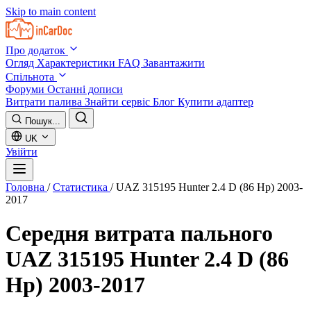
Skip to main content
Про додаток
Огляд
Характеристики
FAQ
Завантажити
Спільнота
Форуми
Останні дописи
Витрати палива
Знайти сервіс
Блог
Купити адаптер
Пошук...
UK
Увійти
Головна
/
Статистика
/
UAZ 315195 Hunter 2.4 D (86 Hp) 2003-
2017
Середня витрата пального
UAZ 315195 Hunter 2.4 D (86
Hp) 2003-2017