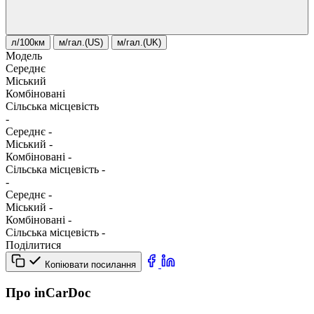
л/100км
м/гал.(US)
м/гал.(UK)
Модель
Середнє
Міський
Комбіновані
Сільська місцевість
-
Середнє
-
Міський
-
Комбіновані
-
Сільська місцевість
-
-
Середнє
-
Міський
-
Комбіновані
-
Сільська місцевість
-
Поділитися
Копіювати посилання
Про inCarDoc