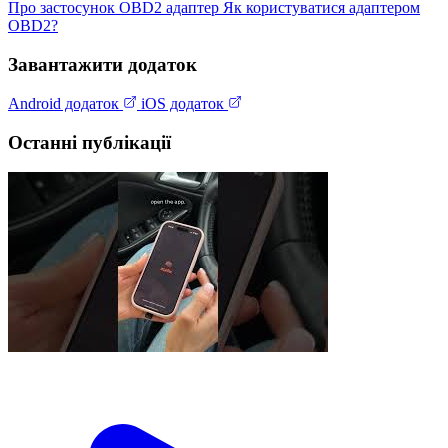
Про застосунок
OBD2 адаптер
Як користуватися адаптером
OBD2?
Завантажити додаток
Android додаток
iOS додаток
Останні публікації