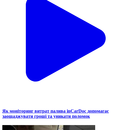
Як моніторинг витрат палива inCarDoc допомагає
заощаджувати гроші та уникати поломок