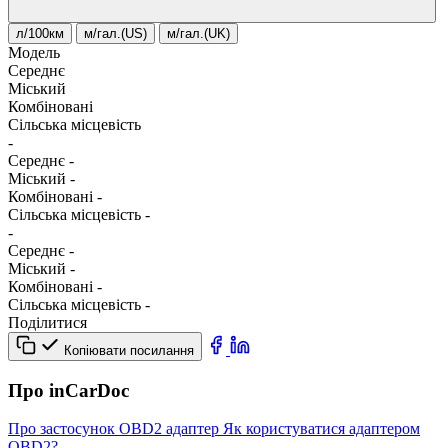
л/100км
м/гал.(US)
м/гал.(UK)
Модель
Середнє
Міський
Комбіновані
Сільська місцевість
-
Середнє
-
Міський
-
Комбіновані
-
Сільська місцевість
-
-
Середнє
-
Міський
-
Комбіновані
-
Сільська місцевість
-
Поділитися
Копіювати посилання
Про inCarDoc
Про застосунок
OBD2 адаптер
Як користуватися адаптером
OBD2?