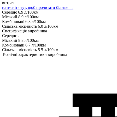
витрат
натисніть тут, щоб прочитати більше →
Середнє
6.9
л/100км
Міський
8.9
л/100км
Комбіновані
6.3
л/100км
Сільська місцевість
6.0
л/100км
Специфікація виробника
Середнє
-
Міський
8.8
л/100км
Комбіновані
6.7
л/100км
Сільська місцевість
5.5
л/100км
Технічні характеристики виробника