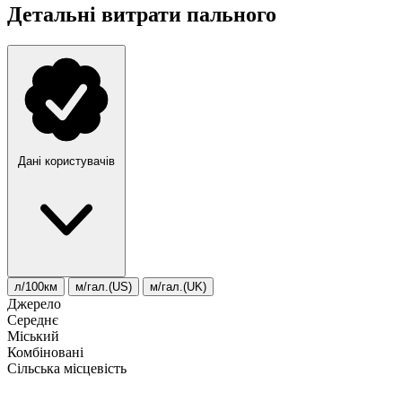
Детальні витрати пального
Дані користувачів
л/100км
м/гал.(US)
м/гал.(UK)
Джерело
Середнє
Міський
Комбіновані
Сільська місцевість