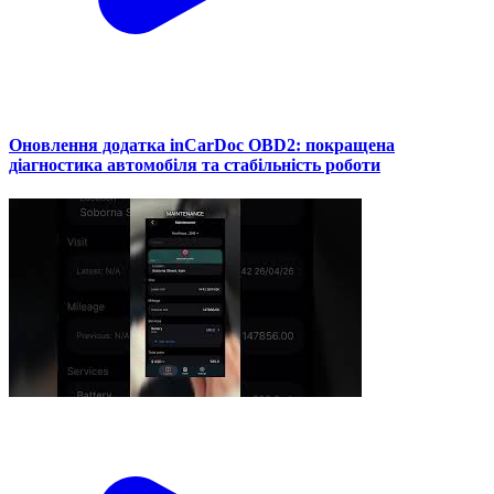
Оновлення додатка inCarDoc OBD2: покращена
діагностика автомобіля та стабільність роботи