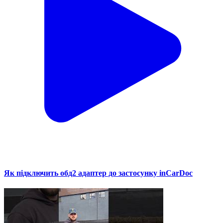
Як підключить обд2 адаптер до застосунку inCarDoc