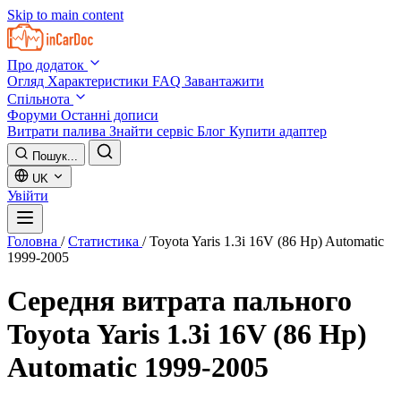
Skip to main content
Про додаток
Огляд
Характеристики
FAQ
Завантажити
Спільнота
Форуми
Останні дописи
Витрати палива
Знайти сервіс
Блог
Купити адаптер
Пошук...
UK
Увійти
Головна
/
Статистика
/
Toyota Yaris 1.3i 16V (86 Hp) Automatic
1999-2005
Середня витрата пального
Toyota Yaris 1.3i 16V (86 Hp)
Automatic 1999-2005