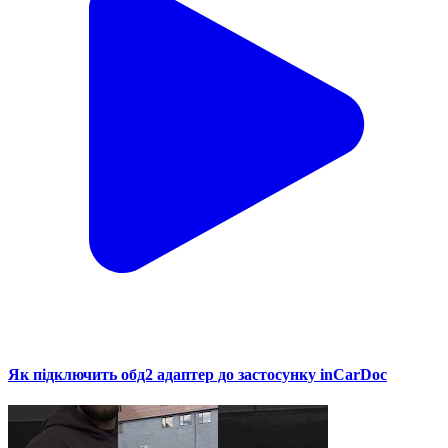
Як підключить обд2 адаптер до застосунку inCarDoc