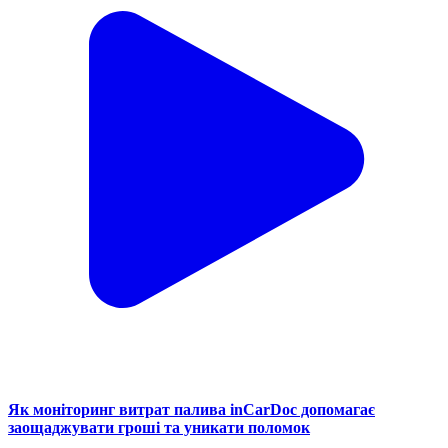
Як моніторинг витрат палива inCarDoc допомагає
заощаджувати гроші та уникати поломок