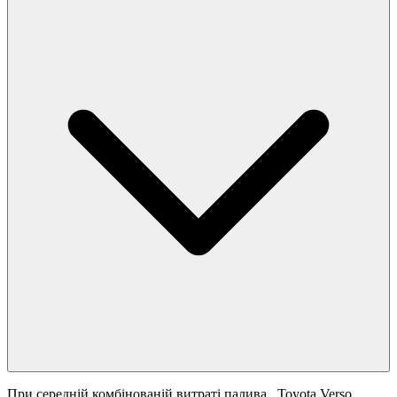
При середній комбінованій витраті палива
, Toyota Verso