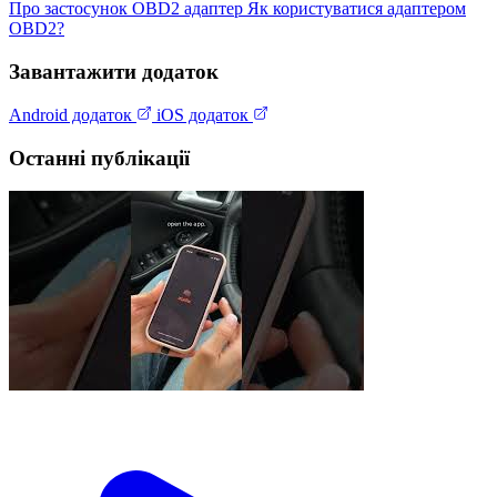
Про застосунок
OBD2 адаптер
Як користуватися адаптером
OBD2?
Завантажити додаток
Android додаток
iOS додаток
Останні публікації