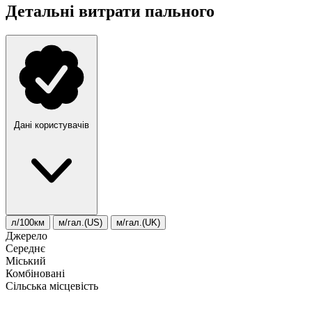
Детальні витрати пального
Дані користувачів
л/100км
м/гал.(US)
м/гал.(UK)
Джерело
Середнє
Міський
Комбіновані
Сільська місцевість