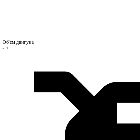
Об'єм двигуна
- л