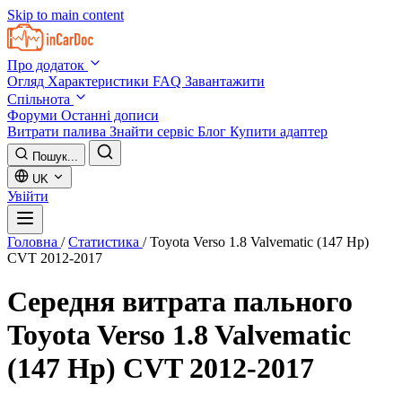
Skip to main content
Про додаток
Огляд
Характеристики
FAQ
Завантажити
Спільнота
Форуми
Останні дописи
Витрати палива
Знайти сервіс
Блог
Купити адаптер
Пошук...
UK
Увійти
Головна
/
Статистика
/
Toyota Verso 1.8 Valvematic (147 Hp)
CVT 2012-2017
Середня витрата пального
Toyota Verso 1.8 Valvematic
(147 Hp) CVT 2012-2017