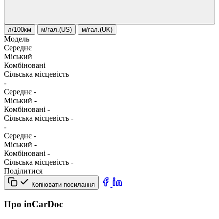
л/100км
м/гал.(US)
м/гал.(UK)
Модель
Середнє
Міський
Комбіновані
Сільська місцевість
-
Середнє
-
Міський
-
Комбіновані
-
Сільська місцевість
-
-
Середнє
-
Міський
-
Комбіновані
-
Сільська місцевість
-
Поділитися
Копіювати посилання
Про inCarDoc