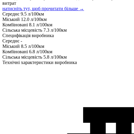
витрат
натисніть тут, щоб прочитати більше →
Середнє
9.5
л/100км
Міський
12.0
л/100км
Комбіновані
8.1
л/100км
Сільська місцевість
7.3
л/100км
Специфікація виробника
Середнє
-
Міський
8.5
л/100км
Комбіновані
6.8
л/100км
Сільська місцевість
5.8
л/100км
Технічні характеристики виробника