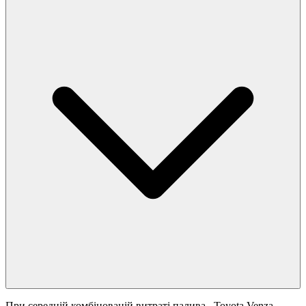
При середній комбінованій витраті палива
, Toyota Venza