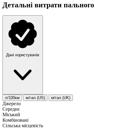
Детальні витрати пального
Дані користувачів
л/100км
м/гал.(US)
м/гал.(UK)
Джерело
Середнє
Міський
Комбіновані
Сільська місцевість