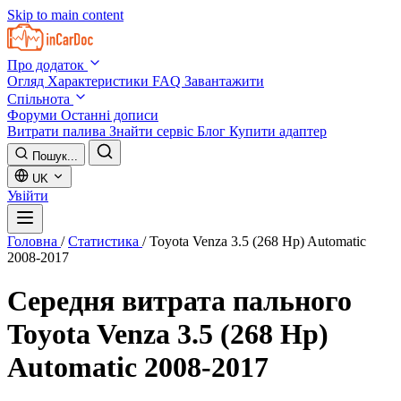
Skip to main content
Про додаток
Огляд
Характеристики
FAQ
Завантажити
Спільнота
Форуми
Останні дописи
Витрати палива
Знайти сервіс
Блог
Купити адаптер
Пошук...
UK
Увійти
Головна
/
Статистика
/
Toyota Venza 3.5 (268 Hp) Automatic
2008-2017
Середня витрата пального
Toyota Venza 3.5 (268 Hp)
Automatic 2008-2017