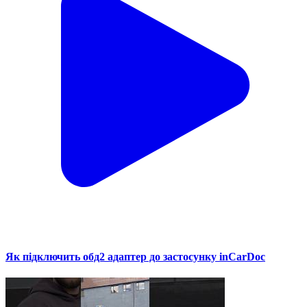
Як підключить обд2 адаптер до застосунку inCarDoc