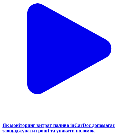
Як моніторинг витрат палива inCarDoc допомагає
заощаджувати гроші та уникати поломок