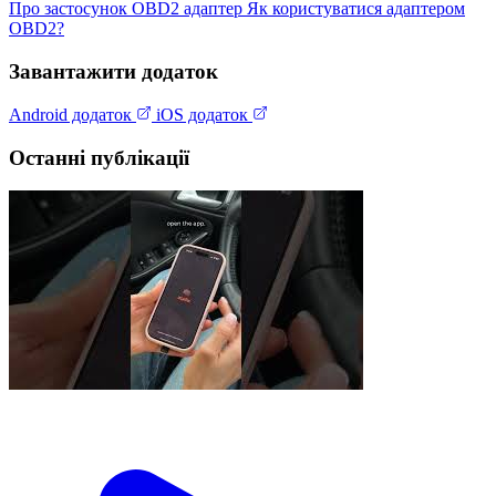
Про застосунок
OBD2 адаптер
Як користуватися адаптером
OBD2?
Завантажити додаток
Android додаток
iOS додаток
Останні публікації