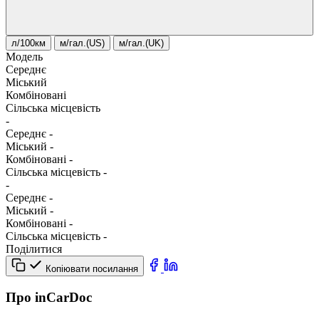
л/100км
м/гал.(US)
м/гал.(UK)
Модель
Середнє
Міський
Комбіновані
Сільська місцевість
-
Середнє
-
Міський
-
Комбіновані
-
Сільська місцевість
-
-
Середнє
-
Міський
-
Комбіновані
-
Сільська місцевість
-
Поділитися
Копіювати посилання
Про inCarDoc