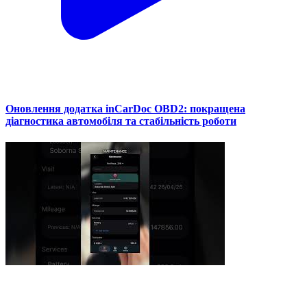
Оновлення додатка inCarDoc OBD2: покращена
діагностика автомобіля та стабільність роботи