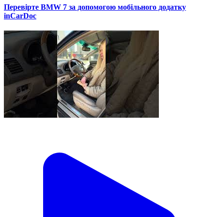
Перевірте BMW 7 за допомогою мобільного додатку
inCarDoc