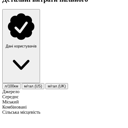
Дані користувачів
л/100км
м/гал.(US)
м/гал.(UK)
Джерело
Середнє
Міський
Комбіновані
Сільська місцевість