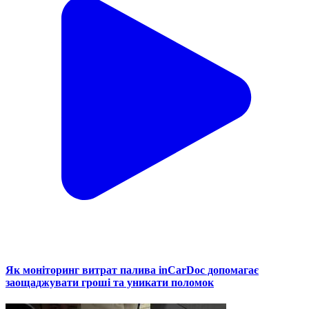
Як моніторинг витрат палива inCarDoc допомагає
заощаджувати гроші та уникати поломок