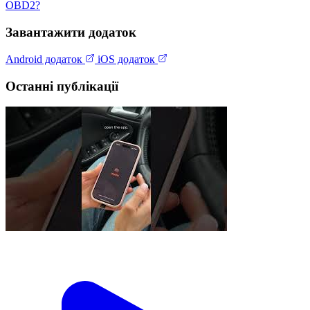
OBD2?
Завантажити додаток
Android додаток
iOS додаток
Останні публікації