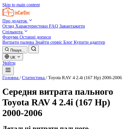
Skip to main content
Про додаток
Огляд
Характеристики
FAQ
Завантажити
Спільнота
Форуми
Останні дописи
Витрати палива
Знайти сервіс
Блог
Купити адаптер
Пошук...
UK
Увійти
Головна
/
Статистика
/
Toyota RAV 4 2.4i (167 Hp) 2000-2006
Середня витрата пального
Toyota RAV 4 2.4i (167 Hp)
2000-2006
Детальні витрати пального