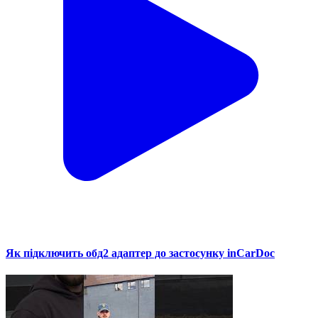
Як підключить обд2 адаптер до застосунку inCarDoc