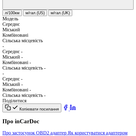
л/100км
м/гал.(US)
м/гал.(UK)
Модель
Середнє
Міський
Комбіновані
Сільська місцевість
-
Середнє
-
Міський
-
Комбіновані
-
Сільська місцевість
-
-
Середнє
-
Міський
-
Комбіновані
-
Сільська місцевість
-
Поділитися
Копіювати посилання
Про inCarDoc
Про застосунок
OBD2 адаптер
Як користуватися адаптером