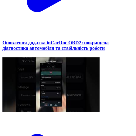
Оновлення додатка inCarDoc OBD2: покращена
діагностика автомобіля та стабільність роботи