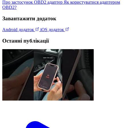
Про застосунок
OBD2 адаптер
Як користуватися адаптером
OBD2?
Завантажити додаток
Android додаток
iOS додаток
Останні публікації