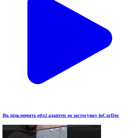
Як підключить обд2 адаптер до застосунку inCarDoc