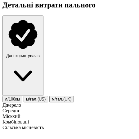
Детальні витрати пального
Дані користувачів
л/100км
м/гал.(US)
м/гал.(UK)
Джерело
Середнє
Міський
Комбіновані
Сільська місцевість