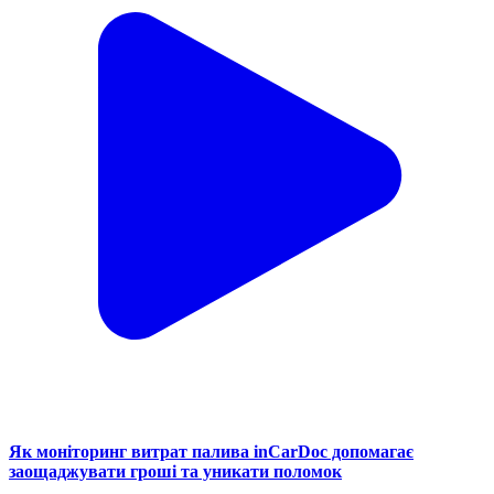
Як моніторинг витрат палива inCarDoc допомагає
заощаджувати гроші та уникати поломок