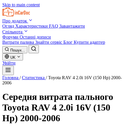
Skip to main content
Про додаток
Огляд
Характеристики
FAQ
Завантажити
Спільнота
Форуми
Останні дописи
Витрати палива
Знайти сервіс
Блог
Купити адаптер
Пошук...
UK
Увійти
Головна
/
Статистика
/
Toyota RAV 4 2.0i 16V (150 Hp) 2000-
2006
Середня витрата пального
Toyota RAV 4 2.0i 16V (150
Hp) 2000-2006