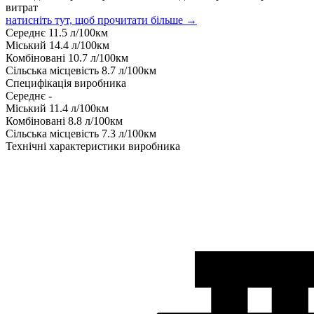
витрат
натисніть тут, щоб прочитати більше →
Середнє
11.5
л/100км
Міський
14.4
л/100км
Комбіновані
10.7
л/100км
Сільська місцевість
8.7
л/100км
Специфікація виробника
Середнє
-
Міський
11.4
л/100км
Комбіновані
8.8
л/100км
Сільська місцевість
7.3
л/100км
Технічні характеристики виробника