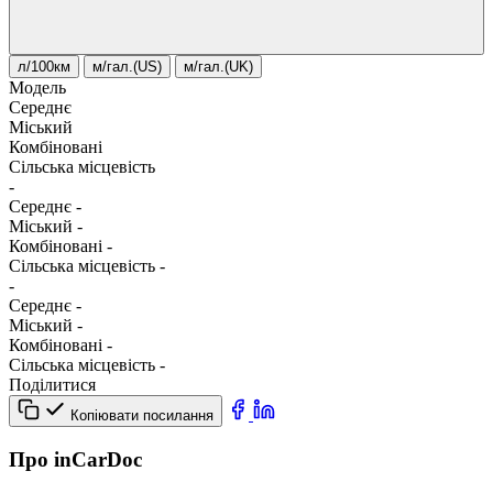
л/100км
м/гал.(US)
м/гал.(UK)
Модель
Середнє
Міський
Комбіновані
Сільська місцевість
-
Середнє
-
Міський
-
Комбіновані
-
Сільська місцевість
-
-
Середнє
-
Міський
-
Комбіновані
-
Сільська місцевість
-
Поділитися
Копіювати посилання
Про inCarDoc