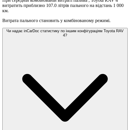
При середній комбінованій витраті палива
, Toyota RAV 4
витратить приблизно 107.0 літрів пального на відстань 1 000
км.
Витрата пального становить
у комбінованому режимі.
Чи надає inCarDoc статистику по іншим конфігураціям Toyota RAV
4?