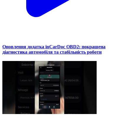
Оновлення додатка inCarDoc OBD2: покращена
діагностика автомобіля та стабільність роботи