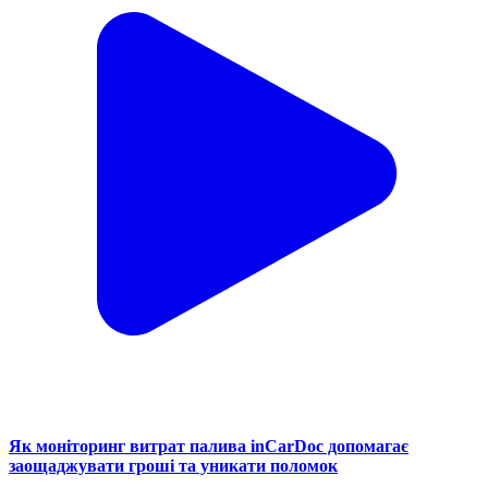
Як моніторинг витрат палива inCarDoc допомагає
заощаджувати гроші та уникати поломок