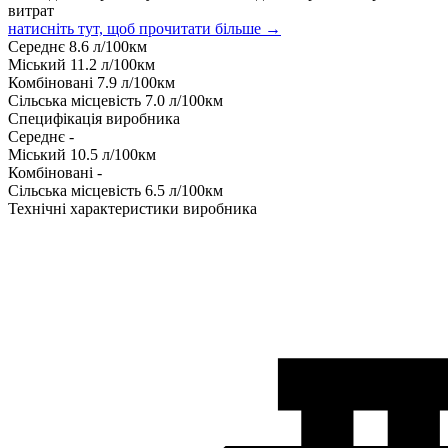
витрат
натисніть тут, щоб прочитати більше →
Середнє
8.6
л/100км
Міський
11.2
л/100км
Комбіновані
7.9
л/100км
Сільська місцевість
7.0
л/100км
Специфікація виробника
Середнє
-
Міський
10.5
л/100км
Комбіновані
-
Сільська місцевість
6.5
л/100км
Технічні характеристики виробника