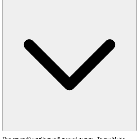
При середній комбінованій витраті палива
, Toyota Matrix