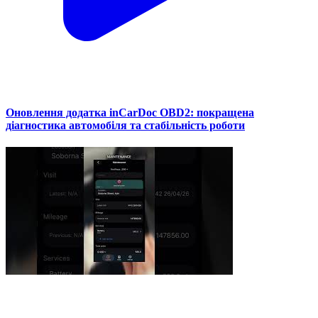
Оновлення додатка inCarDoc OBD2: покращена
діагностика автомобіля та стабільність роботи