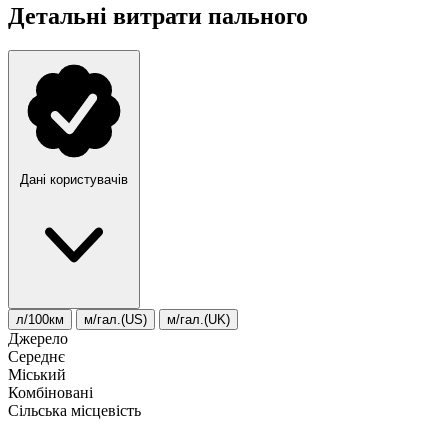
Детальні витрати пального
Дані користувачів
л/100км
м/гал.(US)
м/гал.(UK)
Джерело
Середнє
Міський
Комбіновані
Сільська місцевість