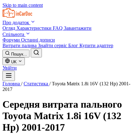
Skip to main content
Про додаток
Огляд
Характеристики
FAQ
Завантажити
Спільнота
Форуми
Останні дописи
Витрати палива
Знайти сервіс
Блог
Купити адаптер
Пошук...
UK
Увійти
Головна
/
Статистика
/
Toyota Matrix 1.8i 16V (132 Hp) 2001-
2017
Середня витрата пального
Toyota Matrix 1.8i 16V (132
Hp) 2001-2017