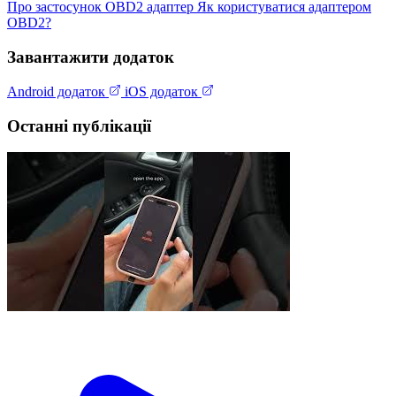
Про застосунок
OBD2 адаптер
Як користуватися адаптером
OBD2?
Завантажити додаток
Android додаток
iOS додаток
Останні публікації