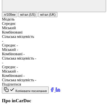
л/100км
м/гал.(US)
м/гал.(UK)
Модель
Середнє
Міський
Комбіновані
Сільська місцевість
-
Середнє
-
Міський
-
Комбіновані
-
Сільська місцевість
-
-
Середнє
-
Міський
-
Комбіновані
-
Сільська місцевість
-
Поділитися
Копіювати посилання
Про inCarDoc