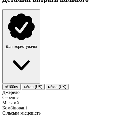
Дані користувачів
л/100км
м/гал.(US)
м/гал.(UK)
Джерело
Середнє
Міський
Комбіновані
Сільська місцевість