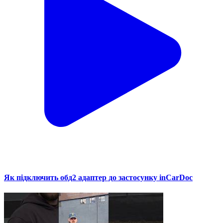
Як підключить обд2 адаптер до застосунку inCarDoc