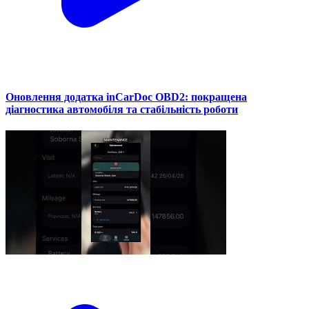
Оновлення додатка inCarDoc OBD2: покращена
діагностика автомобіля та стабільність роботи