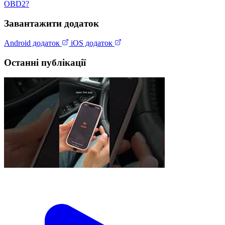
OBD2?
Завантажити додаток
Android додаток
iOS додаток
Останні публікації