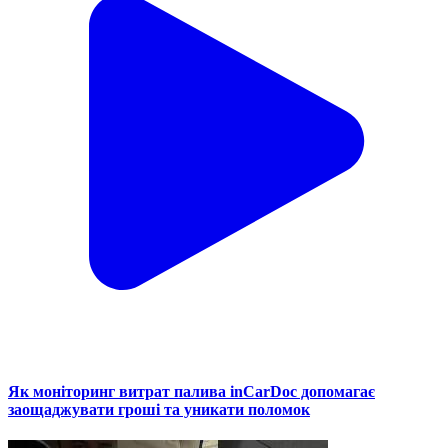
Як моніторинг витрат палива inCarDoc допомагає
заощаджувати гроші та уникати поломок