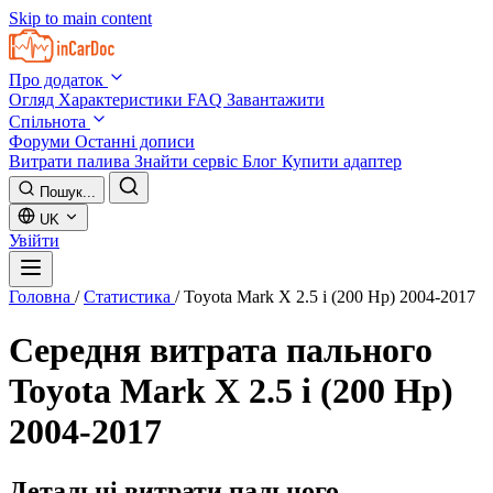
Skip to main content
Про додаток
Огляд
Характеристики
FAQ
Завантажити
Спільнота
Форуми
Останні дописи
Витрати палива
Знайти сервіс
Блог
Купити адаптер
Пошук...
UK
Увійти
Головна
/
Статистика
/
Toyota Mark X 2.5 i (200 Hp) 2004-2017
Середня витрата пального
Toyota Mark X 2.5 i (200 Hp)
2004-2017
Детальні витрати пального