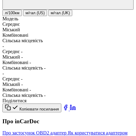
л/100км
м/гал.(US)
м/гал.(UK)
Модель
Середнє
Міський
Комбіновані
Сільська місцевість
-
Середнє
-
Міський
-
Комбіновані
-
Сільська місцевість
-
-
Середнє
-
Міський
-
Комбіновані
-
Сільська місцевість
-
Поділитися
Копіювати посилання
Про inCarDoc
Про застосунок
OBD2 адаптер
Як користуватися адаптером