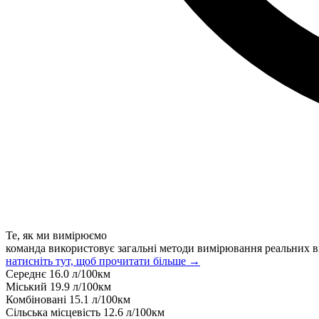
Те, як ми вимірюємо
команда використовує загальні методи вимірювання реальних в
натисніть тут, щоб прочитати більше →
Середнє
16.0
л/100км
Міський
19.9
л/100км
Комбіновані
15.1
л/100км
Сільська місцевість
12.6
л/100км