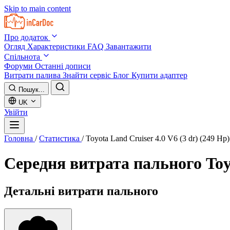
Skip to main content
Про додаток
Огляд
Характеристики
FAQ
Завантажити
Спільнота
Форуми
Останні дописи
Витрати палива
Знайти сервіс
Блог
Купити адаптер
Пошук...
UK
Увійти
Головна
/
Статистика
/
Toyota Land Cruiser 4.0 V6 (3 dr) (249 Hp
Середня витрата пального
Toy
Детальні витрати пального