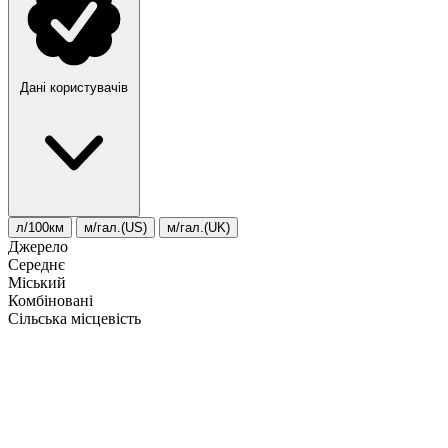
Дані користувачів
л/100км
м/гал.(US)
м/гал.(UK)
Джерело
Середнє
Міський
Комбіновані
Сільська місцевість