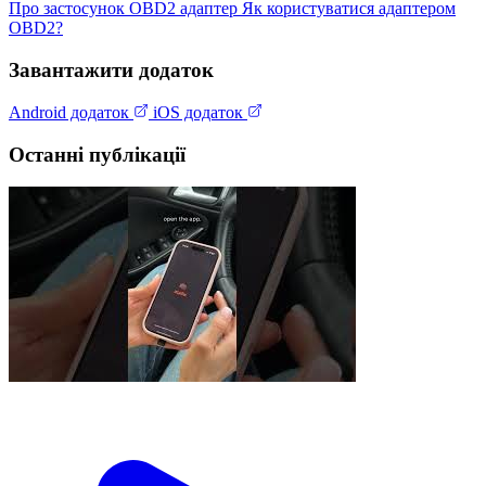
Про застосунок
OBD2 адаптер
Як користуватися адаптером
OBD2?
Завантажити додаток
Android додаток
iOS додаток
Останні публікації