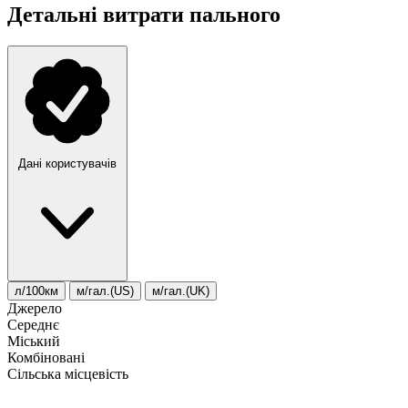
Детальні витрати пального
Дані користувачів
л/100км
м/гал.(US)
м/гал.(UK)
Джерело
Середнє
Міський
Комбіновані
Сільська місцевість