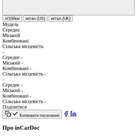
л/100км
м/гал.(US)
м/гал.(UK)
Модель
Середнє
Міський
Комбіновані
Сільська місцевість
-
Середнє
-
Міський
-
Комбіновані
-
Сільська місцевість
-
-
Середнє
-
Міський
-
Комбіновані
-
Сільська місцевість
-
Поділитися
Копіювати посилання
Про inCarDoc