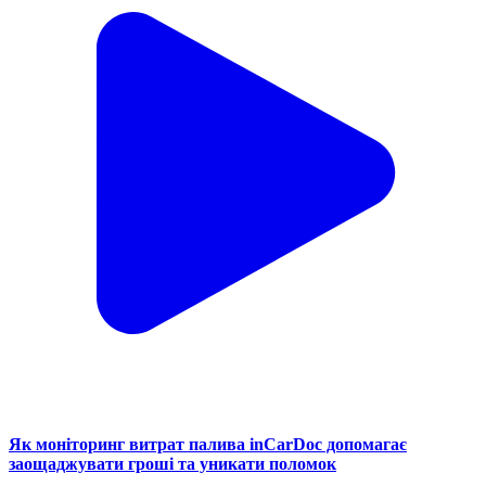
Як моніторинг витрат палива inCarDoc допомагає
заощаджувати гроші та уникати поломок