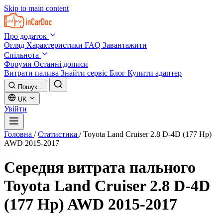
Skip to main content
Про додаток
Огляд
Характеристики
FAQ
Завантажити
Спільнота
Форуми
Останні дописи
Витрати палива
Знайти сервіс
Блог
Купити адаптер
Пошук...
UK
Увійти
Головна
/
Статистика
/
Toyota Land Cruiser 2.8 D-4D (177 Hp)
AWD 2015-2017
Середня витрата пального
Toyota Land Cruiser 2.8 D-4D
(177 Hp) AWD 2015-2017