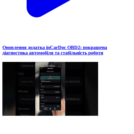
Оновлення додатка inCarDoc OBD2: покращена
діагностика автомобіля та стабільність роботи