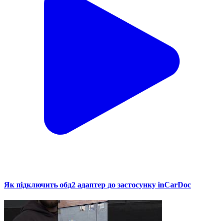
Як підключить обд2 адаптер до застосунку inCarDoc