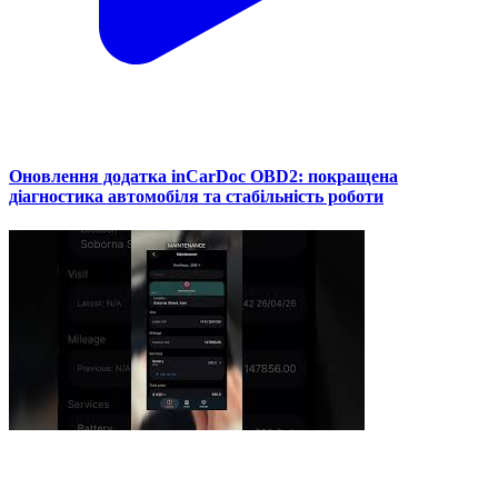
Оновлення додатка inCarDoc OBD2: покращена
діагностика автомобіля та стабільність роботи