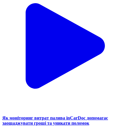
Як моніторинг витрат палива inCarDoc допомагає
заощаджувати гроші та уникати поломок