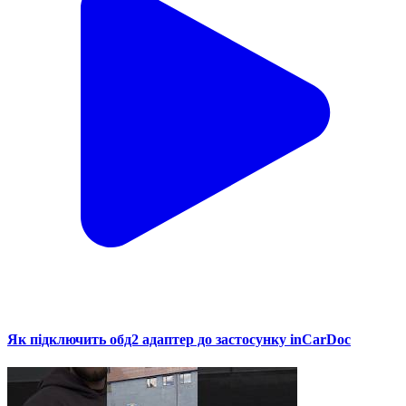
Як підключить обд2 адаптер до застосунку inCarDoc