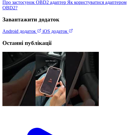
Про застосунок
OBD2 адаптер
Як користуватися адаптером
OBD2?
Завантажити додаток
Android додаток
iOS додаток
Останні публікації