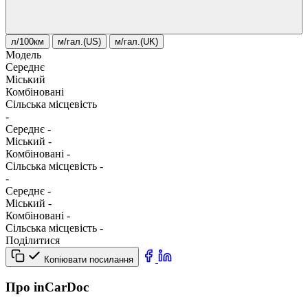
л/100км
м/гал.(US)
м/гал.(UK)
Модель
Середнє
Міський
Комбіновані
Сільська місцевість
-
Середнє
-
Міський
-
Комбіновані
-
Сільська місцевість
-
-
Середнє
-
Міський
-
Комбіновані
-
Сільська місцевість
-
Поділитися
Копіювати посилання
Про inCarDoc