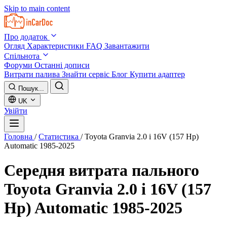
Skip to main content
Про додаток
Огляд
Характеристики
FAQ
Завантажити
Спільнота
Форуми
Останні дописи
Витрати палива
Знайти сервіс
Блог
Купити адаптер
Пошук...
UK
Увійти
Головна
/
Статистика
/
Toyota Granvia 2.0 i 16V (157 Hp)
Automatic 1985-2025
Середня витрата пального
Toyota Granvia 2.0 i 16V (157
Hp) Automatic 1985-2025