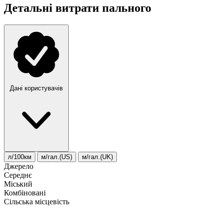
Детальні витрати пального
Дані користувачів
л/100км
м/гал.(US)
м/гал.(UK)
Джерело
Середнє
Міський
Комбіновані
Сільська місцевість