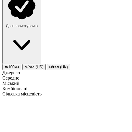
Дані користувачів
л/100км
м/гал.(US)
м/гал.(UK)
Джерело
Середнє
Міський
Комбіновані
Сільська місцевість