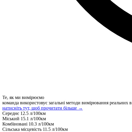
Те, як ми вимірюємо
команда використовує загальні методи вимірювання реальних в
натисніть тут, щоб прочитати більше →
Середнє
12.5
л/100км
Міський
15.1
л/100км
Комбіновані
10.3
л/100км
Сільська місцевість
11.5
л/100км